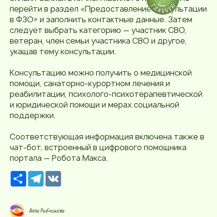
перейти в раздел «Предоставление консультации
в ФЗО» и заполнить контактные данные. Затем
следует выбрать категорию — участник СВО,
ветеран, член семьи участника СВО и другое,
укащав тему консультации.
Консультацию можно получить о медицинской
помощи, санаторно-курортном лечения и
реабилитации, психолого-психотерапевтической
и юридической помощи и мерах социальной
поддержки.
Соответствующая информация включена также в
чат-бот, встроенный в цифрового помощника
портала — Робота Макса.
Р
T
V
е
e
K
с
l
у
e
р
g
Алла Рыбникова
с
r