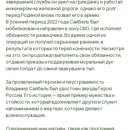
завершения службы он ушел на гражданку и работал
инженером на железной дороге, однако его долг
перед Родиной вновь позвал его в армию.
В осенний период 2022 года Сайбель был
мобилизован и направлен в зону СВО, где исполнял
обязанности разведчика. Во время одной из
операций он получил серьезные ранения, в
результате которых потерял конечности. Несмотря
на это, он продолжал выполнять свои обязанности,
отдавая приказы и поддерживая моральный дух
своих солдат до самой эвакуации в тыл.
За проявленный героизм и неустрашимость
Владимир Сайбель был удостоен звезды Героя
России. Его история — яркий пример мужества и
стойкости, который вдохновляет других и служит
напоминанием о жертвах, которые делают
военнослужащие.
Современные инициативы, такие как программа