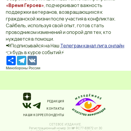
«Время Героев»
, подчеркивают важность
поддержки ветеранов, возвращающихся к
гражданской жизни после участия в конфликтах.
Сайбель, используя свой опыт, готов стать
проводником изменений и опорой для тех, кто
нуждается в помощи.
📢Подписывайся на Наш
Телеграм канал лига.онлайн
👈 будь в курсе событий⚡️
Ресурс
Telegram
VK
Минобороны России
РЕДАКЦИЯ
КОНТАКТЫ
НАШИ КОРРЕСПОНДЕНТЫ
СЕТЕВОЕ ИЗДАНИЕ.
Регистрационный номер Эл № ФС77-83872 от 30