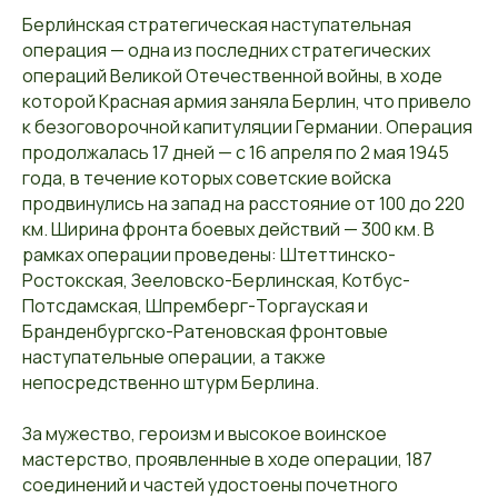
Берли́нская стратегическая наступательная
операция — одна из последних стратегических
операций Великой Отечественной войны, в ходе
которой Красная армия заняла Берлин, что привело
к безоговорочной капитуляции Германии. Операция
продолжалась 17 дней — с 16 апреля по 2 мая 1945
года, в течение которых советские войска
продвинулись на запад на расстояние от 100 до 220
км. Ширина фронта боевых действий — 300 км. В
рамках операции проведены: Штеттинско-
Ростокская, Зееловско-Берлинская, Котбус-
Потсдамская, Шпремберг-Торгауская и
Бранденбургско-Ратеновская фронтовые
наступательные операции, а также
непосредственно штурм Берлина.
За мужество, героизм и высокое воинское
мастерство, проявленные в ходе операции, 187
соединений и частей удостоены почетного