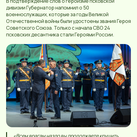
В подтверждение слов о героизме псковской
дивизии Губернатор напомнил о 50
военнослужащих, которые за годы Великой
Отечественной войны были удостоены звания Героя
Советского Союза. Только с начала СВО 24
псковских десантника стали Героями России.
«Всем врагам назло вы продолжаете крушить