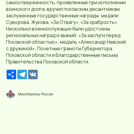
самоотверженность, проявленные при исполнении
воинского долга, вручил псковским десантникам
заслуженные государственные награды: медали
Суворова, Жукова, «За Отвагу», «За храбрость».
Несколько военнослужащих были удостоены
региональных наград и званий: «За заслуги перед
Псковской областью», медаль «Александр Невский
с дружиной», Почетные грамоты Губернатора
Псковской области и Благодарственные письма
Правительства Псковской области.
Р
T
V
е
e
K
с
l
у
e
р
g
Минобороны России
с
r
a
m