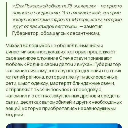
«Для Псковской области 76-я дивизия — не просто
воинское соединение. Это тысячи семей, которые
живут новостями с фронта. Матери, жены, которые
ждут от вас каждой весточки»
, — заметил
Губернатор, обращаясь к десантникам.
Михаил Ведерников не обошел вниманием и
династии военнослужащих, которые продолжают
свое великое служение Отечеству и прививают
любовь к Родине своим детям и внукам. Губернатор
напомнил личному составу подразделения о сотнях
жителей региона, которые плетут маскировочные
сети, шьют одежду, мастерят блиндажные свечи,
отправляют тысячи посылок на передовую,
напомнил и о сотнях закупленных дронов и средств
связи, десятках автомобилей и других необходимых
вещей, которые приобретались неравнодушными
людьми.