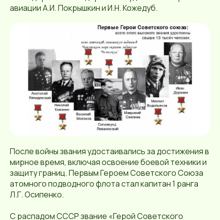
авиации А.И. Покрышкин и И.Н. Кожедуб.
После войны звания удостаивались за достижения в
мирное время, включая освоение боевой техники и
защиту границ. Первым Героем Советского Союза
атомного подводного флота стал капитан 1 ранга
Л.Г. Осипенко.
С распадом СССР звание «Герой Советского