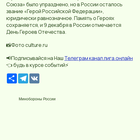
Союза» было упразднено, но в России осталось
звание «Герой Российской Федерации»,
юридически равнозначное. Память о Героях
сохраняется, и 9 декабря в России отмечается
День Героев Отечества.
📸Фото culture.ru
📢Подписывайся на Наш
Телеграм канал лига.онлайн
👈 будь в курсе событий⚡️
Р
T
V
е
e
K
с
l
у
e
р
g
Минобороны России
с
r
a
m