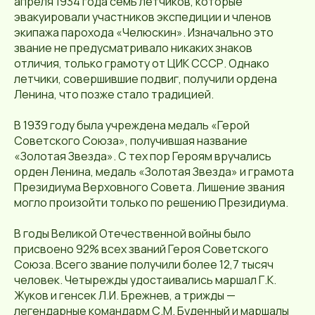
апреля 1934 года семь летчиков, которые
эвакуировали участников экспедиции и членов
экипажа парохода «Челюскин». Изначально это
звание не предусматривало никаких знаков
отличия, только грамоту от ЦИК СССР. Однако
летчики, совершившие подвиг, получили ордена
Ленина, что позже стало традицией.
В 1939 году была учреждена медаль «Герой
Советского Союза», получившая название
«Золотая Звезда». С тех пор Героям вручались
орден Ленина, медаль «Золотая Звезда» и грамота
Президиума Верховного Совета. Лишение звания
могло произойти только по решению Президиума.
В годы Великой Отечественной войны было
присвоено 92% всех званий Героя Советского
Союза. Всего звание получили более 12,7 тысяч
человек. Четырежды удостаивались маршал Г.К.
Жуков и генсек Л.И. Брежнев, а трижды —
легендарные командарм С.М. Буденный и маршалы