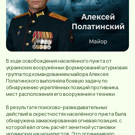
В ходе освобождения населённого пункта от
украинских вооружённых формирований штурмовая
группа под командованием майора Алексея
Полатинского выполняла боевую задачу по
обнаружению укреплённых позиций противника,
мест расположения его вооружения и техники.
В результате поисково-разведывательных
действий в окрестностях населённого пункта была
обнаружена замаскированная огневая позиция, с
которой вёл огонь расчёт зенитной установки
украинских националистов. Это ограничивало