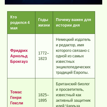
Кто
Годы
Почему важен для
родился 4
жизни
истории дня
мая
Немецкий издатель
и редактор, имя
Фридрих
которого связано с
1772–
Арнольд
одной из самых
1823
Брокгауз
известных
энциклопедических
традиций Европы.
Британский биолог
и просветитель,
Томас
1825–
известный как
Генри
1895
активный защитник
Гексли
идей Чарльза