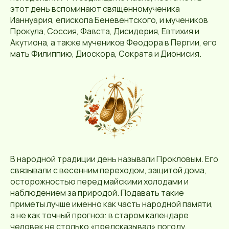
этот день вспоминают священномученика
Ианнуария, епископа Беневентского, и мучеников
Прокула, Соссия, Фавста, Дисидерия, Евтихия и
Акутиона, а также мучеников Феодора в Пергии, его
мать Филиппию, Диоскора, Сократа и Дионисия.
В народной традиции день называли Прокловым. Его
связывали с весенним переходом, защитой дома,
осторожностью перед майскими холодами и
наблюдением за природой. Подавать такие
приметы лучше именно как часть народной памяти,
а не как точный прогноз: в старом календаре
человек не столько «предсказывал» погоду,