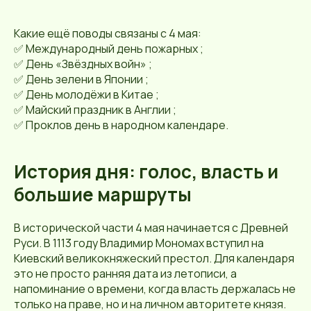
Какие ещё поводы связаны с 4 мая:
✅ Международный день пожарных ;
✅ День «Звёздных войн» ;
✅ День зелени в Японии ;
✅ День молодёжи в Китае ;
✅ Майский праздник в Англии ;
✅ Проклов день в народном календаре.
История дня: голос, власть и
большие маршруты
В исторической части 4 мая начинается с Древней
Руси. В 1113 году Владимир Мономах вступил на
Киевский великокняжеский престол. Для календаря
это не просто ранняя дата из летописи, а
напоминание о времени, когда власть держалась не
только на праве, но и на личном авторитете князя.