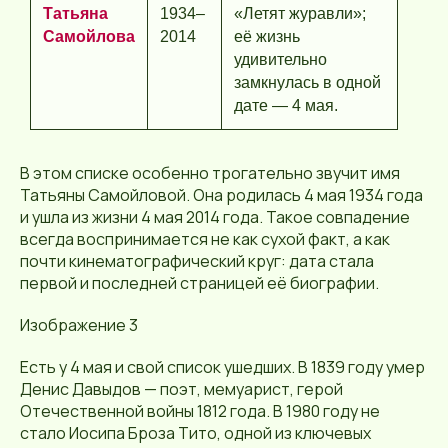
Татьяна
1934–
«Летят журавли»;
Самойлова
2014
её жизнь
удивительно
замкнулась в одной
дате — 4 мая.
В этом списке особенно трогательно звучит имя
Татьяны Самойловой. Она родилась 4 мая 1934 года
и ушла из жизни 4 мая 2014 года. Такое совпадение
всегда воспринимается не как сухой факт, а как
почти кинематографический круг: дата стала
первой и последней страницей её биографии.
Изображение 3
Есть у 4 мая и свой список ушедших. В 1839 году умер
Денис Давыдов — поэт, мемуарист, герой
Отечественной войны 1812 года. В 1980 году не
стало Иосипа Броза Тито, одной из ключевых