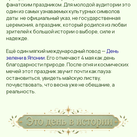
фанатским праздником. Для молодой аудитории это
один из самых узнаваемых культурных символов
даты: не официальный указ, не государственная
церемония, а праздник, который родился из любви
зрителей к большой истории о выборе, силе и
надежде.
Ещё один мягкий международный повод —
День
зелени в Японии
. Его отмечают 4 мая как день
благодарности природе. После огня и космических
мечей этот праздник звучит почти как пауза:
остановиться, увидеть майскую листву,
почувствовать, что весна уже не обещание, а
реальность.