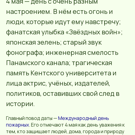
4 мая — день с очень разным
настроением. В нём есть огонь и
люди, которые идут ему навстречу;
фанатская улыбка «Звёздных войн»;
японская зелень; старый звук
фонографа; инженерная смелость
Панамского канала; трагическая
память Кентского университета и
лица актрис, учёных, издателей,
политиков, оставивших свой след в
истории.
Главный повод даты —
Международный день
пожарных
. Его отмечают 4 мая как день уважения к
тем, кто защищает людей, дома, города и природу