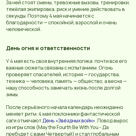
За ней стоят смены, тревожные вызовы, тренировки,
тяжёлая экипировка, риск и умение действовать в
секунды. Поэтому 4 мая начинается с
благодарности — спокойной, взрослой и очень
человеческой.
День огня и ответственности
У 4 мая есть своя внутренняя логика: почти все его
важные сюжеты связаны с испытанием. Огонь
проверяет спасателей, история — государства,
техника — человека, память — общество, а весна —
нашу способность замечать жизнь после долгой
зимы.
После серьёзного начала календарь неожиданно
меняет ритм. 4 мая поклонники фантастической
саги отмечают
День «Звёздных войн»
. Повод вырос
из игры слов (May the Fourth Be With You - Да
пребудет с вами Четвертый) и стал глобальным