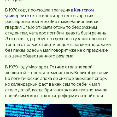
В 1970 году произошла трагедия в
Кентском
университете
: во время протестов против
расширения войны во Вьетнаме Национальная
гвардия Огайо открыла огонь по безоружным
студентам, четверо погибли, девять были ранены.
Этот эпизод требует отдельного уважительного
тона. Его нельзя ставить рядом с лёгкими поводами
без паузы: здесь 4 мая говорит уже не о празднике,
а о цене общественного разлома.
В 1979 году Маргарет Тэтчер стала первой
женщиной — премьер-министром Великобритании.
Её политическая эпоха до сих пор вызывает споры,
но календарный факт важен сам по себе: 4 мая
стало датой, когда британская политика получила
новый символ жёсткости, реформ и личной воли.