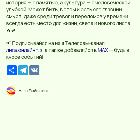
история — с памятью, а культура — с человеческой
улыбкой. Может быть, в этом и есть его главный
смысл: даже среди тревог и переломов у времени
всегда есть место для жизни, света и нового листа.
🔥🌿
📢 Подписывайся на наш Телеграм-канал
лига.онлайн 👈
, а также добавляйся в
MAX
— будь в
курсе событий!
Р
T
V
е
e
K
с
l
у
e
р
g
Алла Рыбникова
с
r
a
m