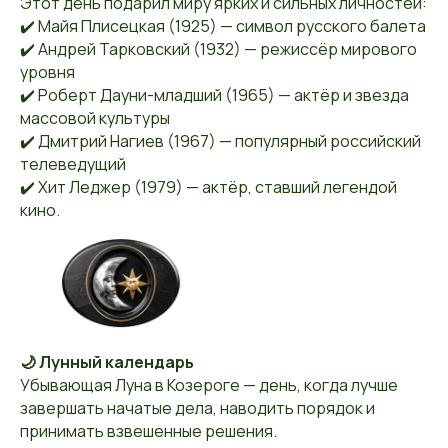
Этот день подарил миру ярких и сильных личностей:
✔️ Майя Плисецкая (1925) — символ русского балета
✔️ Андрей Тарковский (1932) — режиссёр мирового
уровня
✔️ Роберт Дауни-младший (1965) — актёр и звезда
массовой культуры
✔️ Дмитрий Нагиев (1967) — популярный российский
телеведущий
✔️ Хит Леджер (1979) — актёр, ставший легендой
кино.
🌙 Лунный календарь
Убывающая Луна в Козероге — день, когда лучше
завершать начатые дела, наводить порядок и
принимать взвешенные решения.