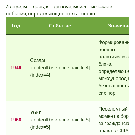
4 апреля — день, когда появлялись системы и
события, определяющие целые эпохи.
Год
Событие
Значение
Формирование
военно-
политического
Создан
блока,
1949
:contentReference[oaicite:4]
определяющего
{index=4}
международну
безопасность д
сих пор
Переломный
Убит
момент в борьб
1968
:contentReference[oaicite:5]
за гражданские
{index=5}
права в США