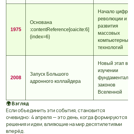
Начало цифров
революции и
Основана
развития
1975
:contentReference[oaicite:6]
массовых
{index=6}
компьютерных
технологий
Новый этап в
изучении
Запуск Большого
2008
фундаментальн
адронного коллайдера
законов
Вселенной
🌍 Взгляд
Если объединить эти события, становится
очевидно: 4 апреля — это день, когда формируются
решения и идеи, влияющие на мир десятилетиями
вперёд.