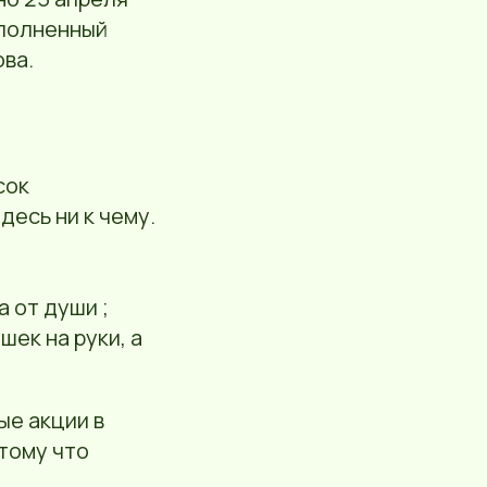
аполненный
ва.
сок
десь ни к чему.
а от души ;
шек на руки, а
ые акции в
тому что