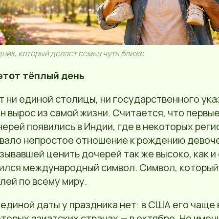
ник, который делает семьи чуть ближе.
этот тёплый день
т ни единой столицы, ни государственного ука
н вырос из самой жизни. Считается, что первы
ерей появились в Индии, где в некоторых рег
вало непростое отношение к рождению девоче
зывавшей ценить дочерей так же высоко, как и
ился международный символ. Символ, который
лей по всему миру.
единой даты у праздника нет: в США его чаще
оторых азиатских странах — в октябре. Но имен