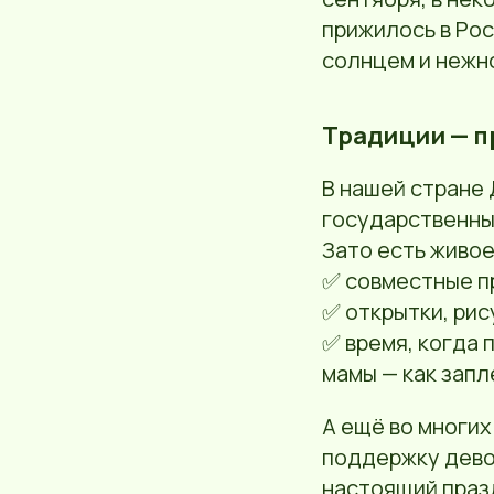
прижилось в Рос
солнцем и нежн
Традиции — п
В нашей стране 
государственных
Зато есть живое
✅ совместные п
✅ открытки, рис
✅ время, когда 
мамы — как запл
А ещё во многих
поддержку дево
настоящий празд