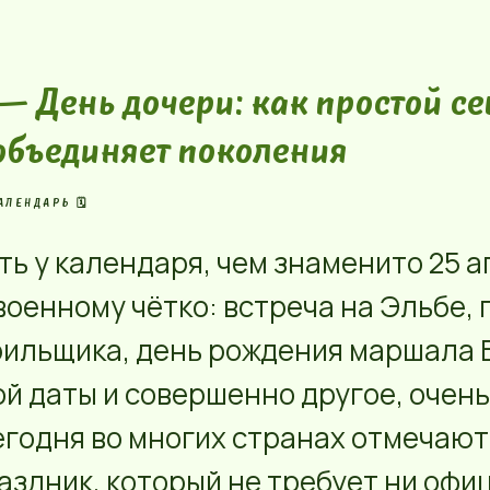
 — День дочери: как простой с
объединяет поколения
АЛЕНДАРЬ 🗓️
ть у календаря, чем знаменито 25 а
военному чётко: встреча на Эльбе, 
ильщика, день рождения маршала 
той даты и совершенно другое, очен
егодня во многих странах отмечают
аздник, который не требует ни оф