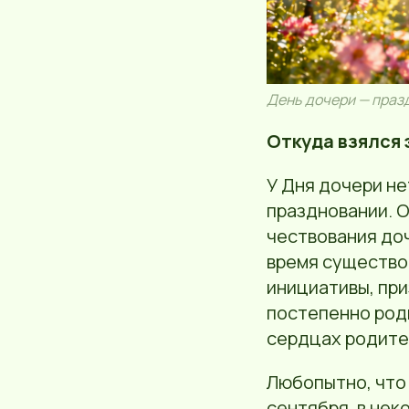
День дочери — празд
Откуда взялся 
У Дня дочери не
праздновании. О
чествования доч
время существо
инициативы, при
постепенно род
сердцах родите
Любопытно, что 
сентября, в нек