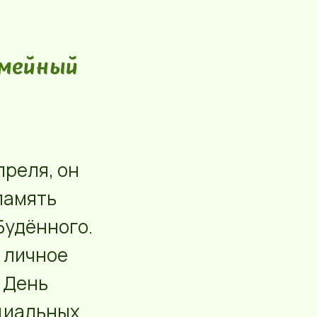
емейный
преля, он
память
Будённого.
ь личное
 День
ициальных