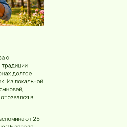
за о
е традиции
ионах долгое
к. Из локальной
 сыновей,
 отозвался в
 вспоминают 25
но 25 апреля