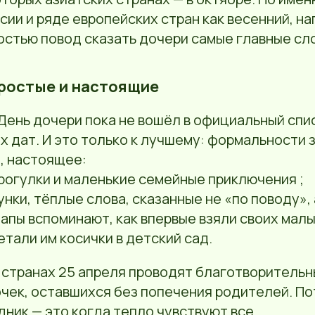
сии и ряде европейских стран как весенний, н
остью повод сказать дочери самые главные сло
ростые и настоящие
День дочери пока не вошёл в официальный спи
 дат. И это только к лучшему: формальности з
, настоящее:
рогулки и маленькие семейные приключения ;
унки, тёплые слова, сказанные не «по поводу», 
папы вспоминают, как впервые взяли своих малы
етали им косички в детский сад.
 странах 25 апреля проводят благотворительн
чек, оставшихся без попечения родителей. По
ник — это когда тепло чувствуют все.