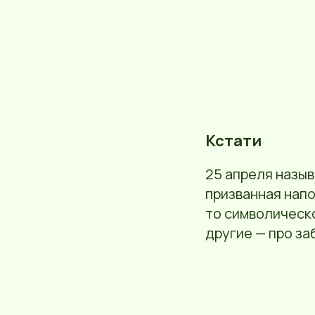
Кстати
25 апреля назыв
призванная напо
то символическо
другие — про за