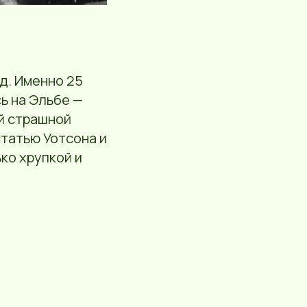
д. Именно 25
ь на Эльбе —
й страшной
статью Уотсона и
ко хрупкой и