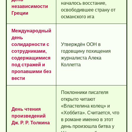
началось восстание,
независимости
освободившее страну от
Греции
османского ига
Международный
день
солидарности с
Утверждён ООН в
сотрудниками,
годовщину похищения
содержащимися
журналиста Алека
под стражей и
Коллетта
пропавшими без
вести
Поклонники писателя
открыто читают
«Властелина колец» и
День чтения
«Хоббита». Считается, что
произведений
в романе именно в этот
Дж. Р. Р. Толкина
день произошла битва у