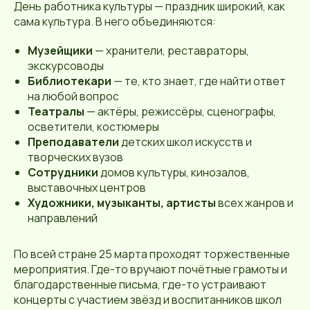
День работника культуры — праздник широкий, как
сама культура. В него объединяются:
Музейщики
— хранители, реставраторы,
экскурсоводы
Библиотекари
— те, кто знает, где найти ответ
на любой вопрос
Театралы
— актёры, режиссёры, сценографы,
осветители, костюмеры
Преподаватели
детских школ искусств и
творческих вузов
Сотрудники
домов культуры, кинозалов,
выставочных центров
Художники, музыканты, артисты
всех жанров и
направлений
По всей стране 25 марта проходят торжественные
мероприятия. Где-то вручают почётные грамоты и
благодарственные письма, где-то устраивают
концерты с участием звёзд и воспитанников школ