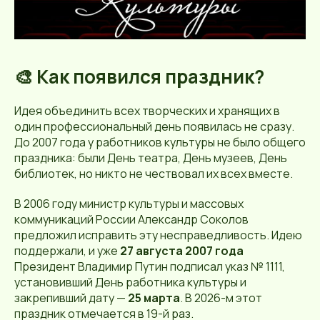
🎨 Как появился праздник?
Идея объединить всех творческих и хранящих в
один профессиональный день появилась не сразу.
До 2007 года у работников культуры не было общего
праздника: были День театра, День музеев, День
библиотек, но никто не чествовал их всех вместе.
В 2006 году министр культуры и массовых
коммуникаций России Александр Соколов
предложил исправить эту несправедливость. Идею
поддержали, и уже
27 августа 2007 года
Президент Владимир Путин подписал указ № 1111,
установивший День работника культуры и
закрепивший дату —
25 марта
. В 2026-м этот
праздник отмечается в 19-й раз.