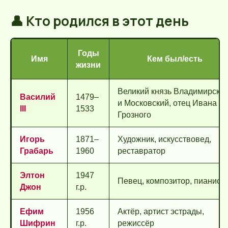
👤 Кто родился в этот день
Годы
Имя
Кем был/есть
жизни
Великий князь Владимирски
Василий
1479–
и Московский, отец Ивана
III
1533
Грозного
Игорь
1871–
Художник, искусствовед,
Грабарь
1960
реставратор
Элтон
1947
Певец, композитор, пианист
Джон
г.р.
Ефим
1956
Актёр, артист эстрады,
Шифрин
г.р.
режиссёр