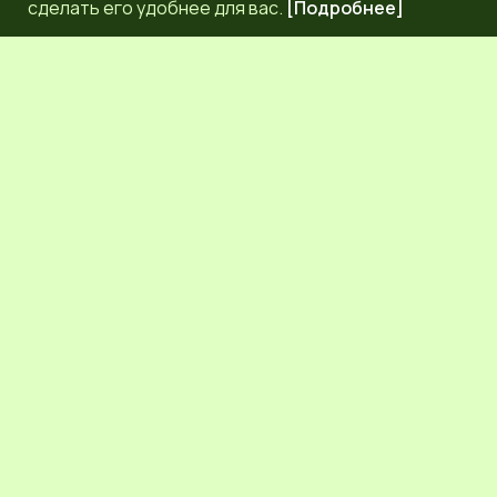
сделать его удобнее для вас.
[Подробнее]
РЕДАКЦИЯ
КОНТАКТЫ
НАШИ КОРРЕСПОНДЕНТЫ
СЕТЕВОЕ ИЗДАНИЕ.
Регистрационный номер Эл № ФС77-83872 от 30
сентября 2022 г. выдан Федеральной службой по надзору
в сфере связи, информационных технологий и массовых
коммуникаций (Роскомнадзор) 6+.
Учредитель: Общественное молодежное движение
Псковской области "ЛИГА МОЛОДЕЖИ"