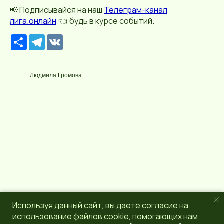
📢 Подписывайся на наш
Телеграм-канал
лига.онлайн
👈 будь в курсе событий.
Р
T
V
е
e
K
с
l
у
e
р
g
Людмила Громова
с
r
a
m
Используя данный сайт, вы даете согласие на
использование файлов cookie, помогающих нам