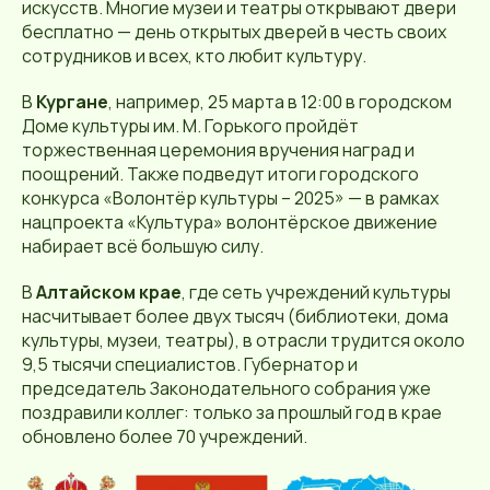
искусств. Многие музеи и театры открывают двери
бесплатно — день открытых дверей в честь своих
сотрудников и всех, кто любит культуру.
В
Кургане
, например, 25 марта в 12:00 в городском
Доме культуры им. М. Горького пройдёт
торжественная церемония вручения наград и
поощрений. Также подведут итоги городского
конкурса «Волонтёр культуры – 2025» — в рамках
нацпроекта «Культура» волонтёрское движение
набирает всё большую силу.
В
Алтайском крае
, где сеть учреждений культуры
насчитывает более двух тысяч (библиотеки, дома
культуры, музеи, театры), в отрасли трудится около
9,5 тысячи специалистов. Губернатор и
председатель Законодательного собрания уже
поздравили коллег: только за прошлый год в крае
обновлено более 70 учреждений.