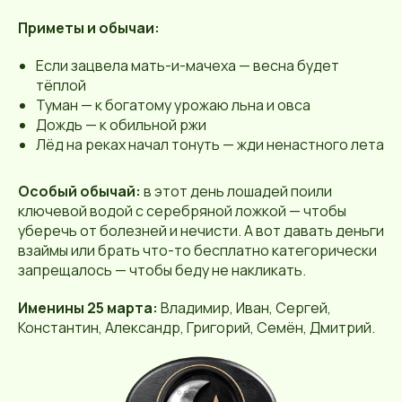
Приметы и обычаи:
Если зацвела мать-и-мачеха — весна будет
тёплой
Туман — к богатому урожаю льна и овса
Дождь — к обильной ржи
Лёд на реках начал тонуть — жди ненастного лета
Особый обычай:
в этот день лошадей поили
ключевой водой с серебряной ложкой — чтобы
уберечь от болезней и нечисти. А вот давать деньги
взаймы или брать что-то бесплатно категорически
запрещалось — чтобы беду не накликать.
Именины 25 марта:
Владимир, Иван, Сергей,
Константин, Александр, Григорий, Семён, Дмитрий.