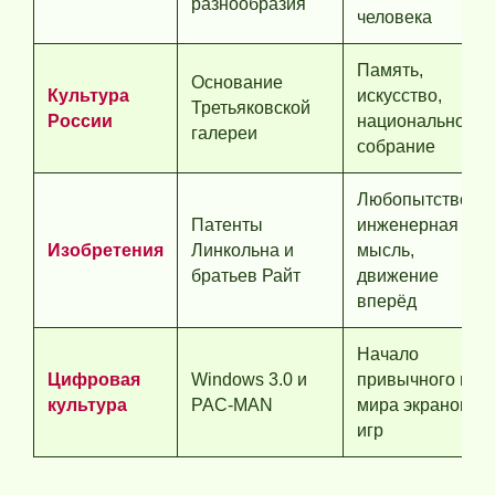
разнообразия
человека
Память,
Основание
Культура
искусство,
Третьяковской
России
национальное
галереи
собрание
Любопытство,
Патенты
инженерная
Изобретения
Линкольна и
мысль,
братьев Райт
движение
вперёд
Начало
Цифровая
Windows 3.0 и
привычного нам
культура
PAC-MAN
мира экранов и
игр