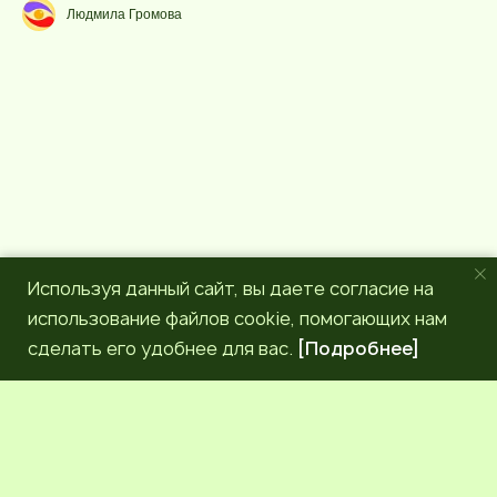
р
g
Людмила Громова
с
r
a
m
Используя данный сайт, вы даете согласие на
использование файлов cookie, помогающих нам
сделать его удобнее для вас.
[Подробнее]