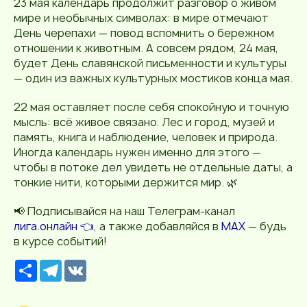
23 мая календарь продолжит разговор о живом
мире и необычных символах: в мире отмечают
День черепахи — повод вспомнить о бережном
отношении к животным. А совсем рядом, 24 мая,
будет День славянской письменности и культуры
— один из важных культурных мостиков конца мая.
22 мая оставляет после себя спокойную и точную
мысль: всё живое связано. Лес и город, музей и
память, книга и наблюдение, человек и природа.
Иногда календарь нужен именно для этого —
чтобы в потоке дел увидеть не отдельные даты, а
тонкие нити, которыми держится мир. 🌿
📢 Подписывайся на наш Телеграм-канал
лига.онлайн 👈
, а также добавляйся в
MAX
— будь
в курсе событий!
Р
T
V
е
e
K
с
l
у
e