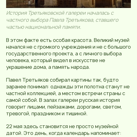
История Третьяковской галереи началась с
частного выбора Павла Третьякова, ставшего
частью национальной памяти.
В этом факте есть особая красота. Великий музей
начался не с громкого учреждения и не с большого
государственного проекта, а с личного выбора
человека, который видел в искусстве не
украшение дома, а память народа.
Павел Третьяков собирал картины так, будто
заранее понимал: однажды эти полотна станут не
частной коллекцией, а местом встречи страны с
самой собой. В залах галереи русская история
говорит лицами, пейзажами, дорогами, светом,
тревогой, праздником и тишиной.
22 мая здесь становится не просто музейной
датой. Это день, когда календарь напоминает: