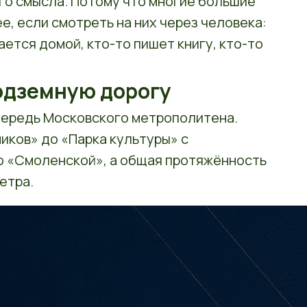
ого смысла. Потому что многие большие
е, если смотреть на них через человека:
ается домой, кто-то пишет книгу, кто-то
одземную дорогу
очередь Московского метрополитена.
иков» до «Парка культуры» с
о «Смоленской», а общая протяжённость
етра.