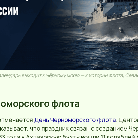
алендарь выходит к Чёрному морю — к истории флота, Сев
оморского флота
 отмечается
День Черноморского флота
. Центр
казывает, что праздник связан с созданием Ч
783 года в Ахтиарскую бухту вошли 11 кораблей