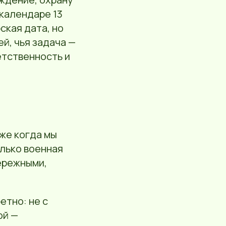
календаре 13
ская дата, но
й, чья задача —
етственность и
же когда мы
олько военная
бережными,
етно: не с
ой —