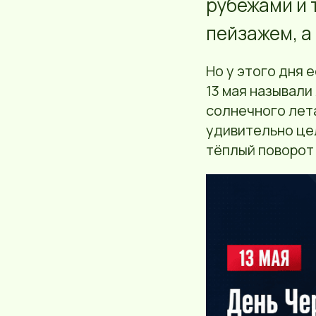
рубежами и 
пейзажем, а
Но у этого дня 
13 мая называли
солнечного лета
удивительно цел
тёплый поворот 