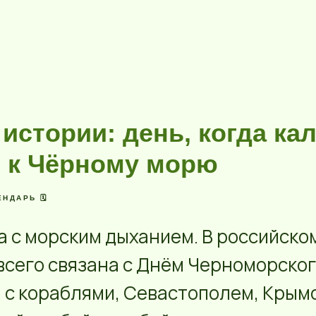
 истории: день, когда ка
 к Чёрному морю
НДАРЬ 🗓️
та с морским дыханием. В российск
всего связана с Днём Черноморско
 с кораблями, Севастополем, Кры