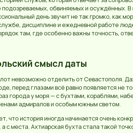
 подозреваемых, обвиняемых и осуждённых. В 
сиональный день звучит не так громко, как мор
службе, дисциплине и ежедневной работе люде
рядок там, где особенно важны точность, отв
льский смысл даты
лот невозможно отделить от Севастополя. Да
годе, перед глазами всё равно появляется не т
браз города у моря — с бухтами, кораблями, на
менами адмиралов и особым южным светом.
ет, что история иногда начинается очень конкр
а с места. Ахтиарская бухта стала такой точк