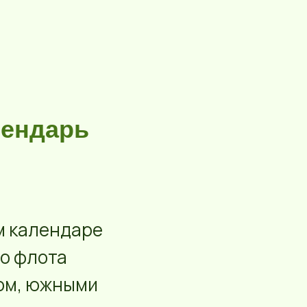
лендарь
ом календаре
го флота
мом, южными