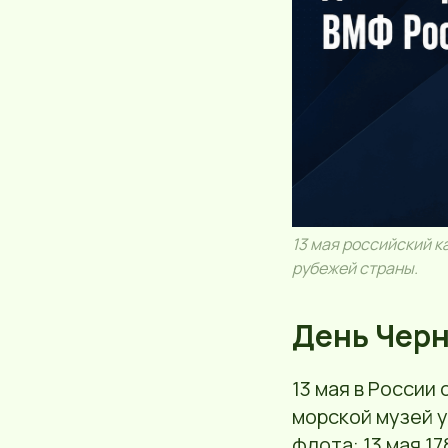
13 мая российский к
рубежей страны.
День Черн
13 мая в России
морской музей у
флота: 13 мая 1