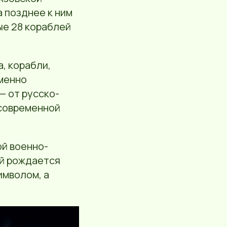
 позднее к ним
ые 28 кораблей
, корабли,
именно
— от русско-
 современной
ой военно-
ой рождается
имволом, а