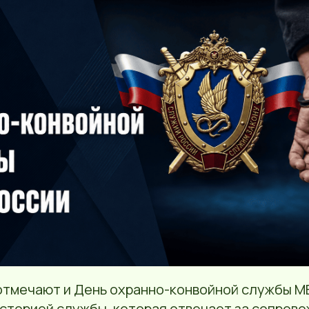
 отмечают и День охранно-конвойной службы М
историей службы, которая отвечает за сопров