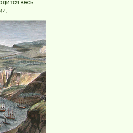
одится весь
ии.