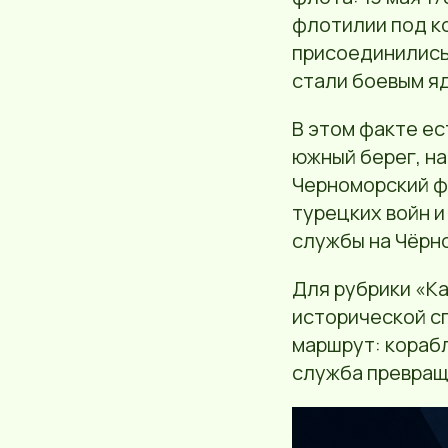
флотилии под ко
присоединились
стали боевым я
В этом факте ес
южный берег, н
Черноморский фл
турецких войн 
службы на Чёрн
Для рубрики «Ка
исторической сп
маршрут: корабл
служба превраща