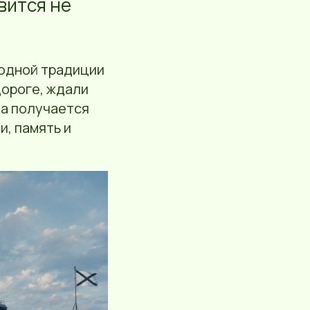
вится не
ародной традиции
дороге, ждали
та получается
и, память и