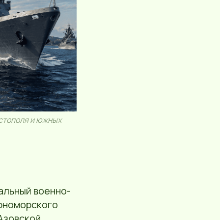
астополя и южных
альный военно-
ерноморского
 Азовской