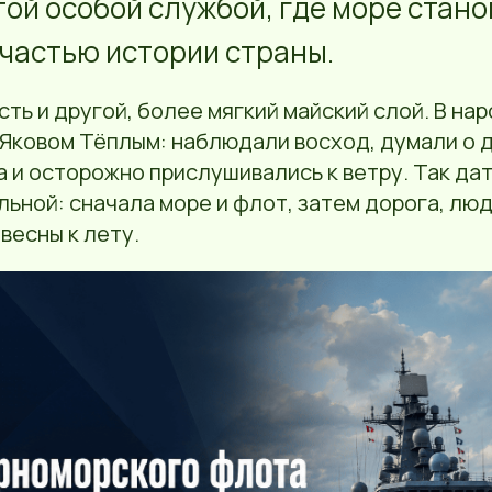
той особой службой, где море стано
 частью истории страны.
есть и другой, более мягкий майский слой. В н
 Яковом Тёплым: наблюдали восход, думали о 
 и осторожно прислушивались к ветру. Так да
ьной: сначала море и флот, затем дорога, люд
весны к лету.