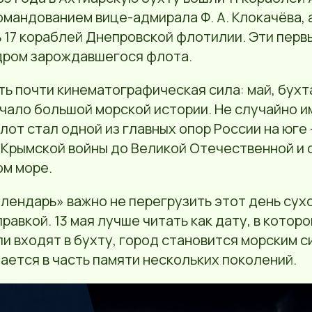
мандованием вице-адмирала Ф. А. Клокачёва, а
 17 кораблей Днепровской флотилии. Эти перв
дром зарождавшегося флота.
ть почти кинематографическая сила: май, бухта
ачало большой морской истории. Не случайно 
от стал одной из главных опор России на юге 
и Крымской войны до Великой Отечественной и
ом море.
лендарь» важно не перегрузить этот день сух
равкой. 13 мая лучше читать как дату, в котор
и входят в бухту, город становится морским с
ется в часть памяти нескольких поколений.