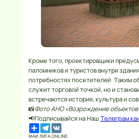
Кроме того, проектировщики предус
паломников и туристов внутри здани
потребностях посетителей. Таким об
служит торговой точкой, но и стано
встречаются история, культура и со
📸
Фото АНО «Возрождение объектов 
📢Подписывайся на Наш
Телеграм ка
Ресурс
Telegram
VK
МАИ ЛИГА.ONLINE