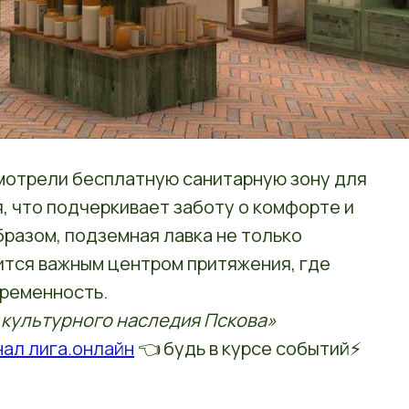
мотрели бесплатную санитарную зону для
я, что подчеркивает заботу о комфорте и
разом, подземная лавка не только
вится важным центром притяжения, где
временность.
культурного наследия Пскова»
нал лига.онлайн
👈 будь в курсе событий⚡️