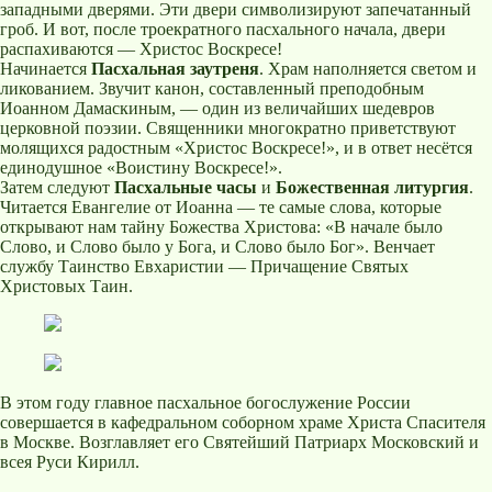
западными дверями. Эти двери символизируют запечатанный
гроб. И вот, после троекратного пасхального начала, двери
распахиваются — Христос Воскресе!
Начинается
Пасхальная заутреня
. Храм наполняется светом и
ликованием. Звучит канон, составленный преподобным
Иоанном Дамаскиным, — один из величайших шедевров
церковной поэзии. Священники многократно приветствуют
молящихся радостным «Христос Воскресе!», и в ответ несётся
единодушное «Воистину Воскресе!».
Затем следуют
Пасхальные часы
и
Божественная литургия
.
Читается Евангелие от Иоанна — те самые слова, которые
открывают нам тайну Божества Христова: «В начале было
Слово, и Слово было у Бога, и Слово было Бог». Венчает
службу Таинство Евхаристии — Причащение Святых
Христовых Таин.
В этом году главное пасхальное богослужение России
совершается в кафедральном соборном храме Христа Спасителя
в Москве. Возглавляет его Святейший Патриарх Московский и
всея Руси Кирилл.