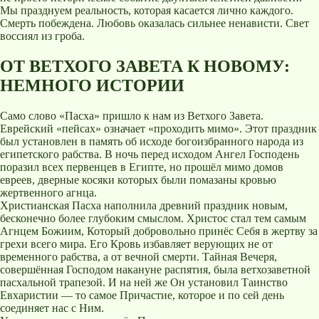
Мы празднуем реальность, которая касается лично каждого.
Смерть побеждена. Любовь оказалась сильнее ненависти. Свет
воссиял из гроба.
ОТ ВЕТХОГО ЗАВЕТА К НОВОМУ:
НЕМНОГО ИСТОРИИ
Само слово «Пасха» пришло к нам из Ветхого Завета.
Еврейский «пейсах» означает «проходить мимо». Этот праздник
был установлен в память об исходе богоизбранного народа из
египетского рабства. В ночь перед исходом Ангел Господень
поразил всех первенцев в Египте, но прошёл мимо домов
евреев, дверные косяки которых были помазаны кровью
жертвенного агнца.
Христианская Пасха наполнила древний праздник новым,
бесконечно более глубоким смыслом. Христос стал тем самым
Агнцем Божиим, Который добровольно принёс Себя в жертву за
грехи всего мира. Его Кровь избавляет верующих не от
временного рабства, а от вечной смерти. Тайная Вечеря,
совершённая Господом накануне распятия, была ветхозаветной
пасхальной трапезой. И на ней же Он установил Таинство
Евхаристии — то самое Причастие, которое и по сей день
соединяет нас с Ним.