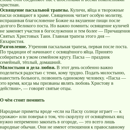
христиан.
Освящение пасхальной трапезы.
Куличи, яйца и творожные
пасхи освящают в храме. Священник читает особую молитву,
испрашивая благословение Божие на вкушение пищи после
долгого Великого поста. Но важно помнить: освящение куличей
не заменяет участия в богослужении и тем более — Причащения
Святых Христовых Таин. Главная трапеза этого дня —
Евхаристия.
Разговление.
Утренняя пасхальная трапеза, первая после поста.
По традиции её начинают с освящённого яйца. Принято
собираться в узком семейном кругу. Пасха — праздник
семейный, тёплый, домашний.
Милостыня и дела любви.
В этот день особенно важно
поделиться радостью с теми, кому трудно. Подать милостыню,
навестить больного, позвонить одинокому человеку. «Пасха —
это время, когда мы призваны являть любовь Христову в
действии», — говорят святые отцы.
О чём стоит помнить
Народные приметы вроде «если на Пасху солнце играет — к
урожаю» или поверья о том, что скорлупу от освящённых яиц
нужно непременно закопать в огороде, — это всего лишь
народные обычаи. Они не имеют отношения к православному