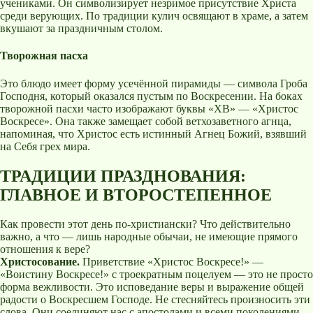
учениками. Он символизирует незримое присутствие Христа
среди верующих. По традиции кулич освящают в храме, а затем
вкушают за праздничным столом.
Творожная пасха
Это блюдо имеет форму усечённой пирамиды — символа Гроба
Господня, который оказался пустым по Воскресении. На боках
творожной пасхи часто изображают буквы «ХВ» — «Христос
Воскресе». Она также замещает собой ветхозаветного агнца,
напоминая, что Христос есть истинный Агнец Божий, взявший
на Себя грех мира.
ТРАДИЦИИ ПРАЗДНОВАНИЯ:
ГЛАВНОЕ И ВТОРОСТЕПЕННОЕ
Как провести этот день по-христиански? Что действительно
важно, а что — лишь народные обычаи, не имеющие прямого
отношения к вере?
Христосование.
Приветствие «Христос Воскресе!» —
«Воистину Воскресе!» с троекратным поцелуем — это не просто
форма вежливости. Это исповедание веры и выражение общей
радости о Воскресшем Господе. Не стесняйтесь произносить эти
слова. Они соединяют нас с апостолами и всеми поколениями