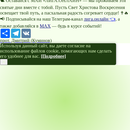
🕊️ Оставайся с МАИ «ЛИГА.ОНЛАЙН» — мы проживаем эти
святые дни вместе с тобой. Пусть Свет Христова Воскресения
освещает твой путь, а пасхальная радость согревает сердце! ✝️🔥
📢 Подписывайся на наш Телеграм-канал
лига.онлайн
👈
, а
также добавляйся в
MAX
— будь в курсе событий!
Ресурс
Telegram
VK
прот. Дмитрий (Куминов)
Используя данный сайт, вы даете согласие на
использование файлов cookie, помогающих нам сделать
его удобнее для вас.
[Подробнее]