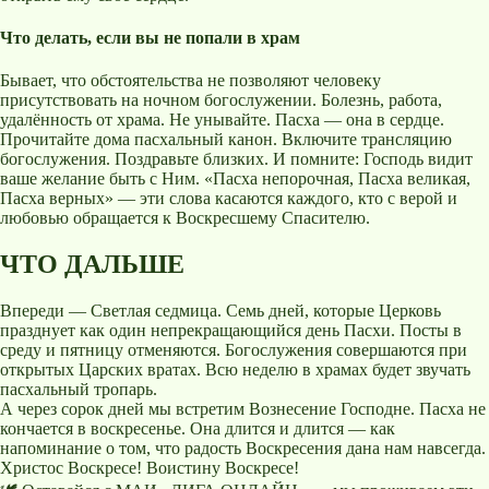
Что делать, если вы не попали в храм
Бывает, что обстоятельства не позволяют человеку
присутствовать на ночном богослужении. Болезнь, работа,
удалённость от храма. Не унывайте. Пасха — она в сердце.
Прочитайте дома пасхальный канон. Включите трансляцию
богослужения. Поздравьте близких. И помните: Господь видит
ваше желание быть с Ним. «Пасха непорочная, Пасха великая,
Пасха верных» — эти слова касаются каждого, кто с верой и
любовью обращается к Воскресшему Спасителю.
ЧТО ДАЛЬШЕ
Впереди — Светлая седмица. Семь дней, которые Церковь
празднует как один непрекращающийся день Пасхи. Посты в
среду и пятницу отменяются. Богослужения совершаются при
открытых Царских вратах. Всю неделю в храмах будет звучать
пасхальный тропарь.
А через сорок дней мы встретим Вознесение Господне. Пасха не
кончается в воскресенье. Она длится и длится — как
напоминание о том, что радость Воскресения дана нам навсегда.
Христос Воскресе! Воистину Воскресе!