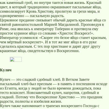
как каменный гроб, но внутри таится новая жизнь. Красный
цвет, в который традиционно окрашивают пасхальные яйца,
символизирует Кровь Христову, пролитую за грехи мира, и
одновременно — пасхальную радость.
Церковное предание связывает обычай дарить красные яйца со
святой равноапостольной Марией Магдалиной. Проповедуя в
Риме, она явилась к императору Тиберию и протянула ему
простое куриное яйцо со словами «Христос Воскресе!».
Император усомнился: «Скорее это белое яйцо станет красным,
чем мёртвый воскреснет». И в тот же миг яйцо в его руке
сделалось красным. С тех пор христиане и дарят друг другу
крашеные яйца, свидетельствуя о Воскресении.
Кулич
Кулич — это сладкий сдобный хлеб. В Ветхом Завете
пасхальный хлеб был пресным — в память о поспешном исходе
из Египта, когда у людей не было времени дожидаться, пока
тесто вскиснет. Новозаветный кулич, напротив, сдобный и
сладкий. Потому что Воскресение Христово — это праздник
радости, полноты и изобилия жизни.
Кулич также напоминает о трапезах воскресшего Господа с