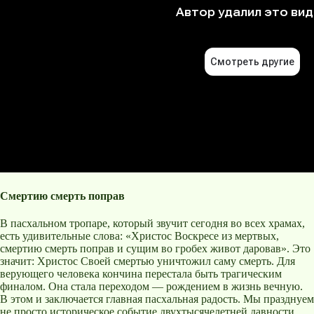
Смертию смерть поправ
В пасхальном тропаре, который звучит сегодня во всех храмах,
есть удивительные слова: «Христос Воскресе из мертвых,
смертию смерть поправ и сущим во гробех живот даровав». Это
значит: Христос Своей смертью уничтожил саму смерть. Для
верующего человека кончина перестала быть трагическим
финалом. Она стала переходом — рождением в жизнь вечную.
В этом и заключается главная пасхальная радость. Мы празднуем
не просто историческое событие двухтысячелетней давности.