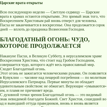
Царские врата открыты
Всю последующую неделю — Светлую седмицу — Царские
врата в храмах остаются открытыми. Это зримый знак того, что
Воскресением Христовым рай вновь отверст для человека.
Пасха не заканчивается в воскресенье. Она продолжается сорок
дней — вплоть до праздника Вознесения Господня.
БЛАГОДАТНЫЙ ОГОНЬ: ЧУДО,
КОТОРОЕ ПРОДОЛЖАЕТСЯ
Накануне Пасхи, в Великую Субботу, в иерусалимском храме
Воскресения Христова, что стоит над Гробом Господним,
совершается чудо, которого ждёт весь православный мир.
Сходит Благодатный огонь.
Этот огонь не зажигается человеческими руками. Он появляется
в Кувуклии — часовне над пещерой погребения — по молитвам
Иерусалимского Патриарха. Первые минуты он обладает
удивительным свойством: не обжигает. Верующие «умываются»
им, и пламя не причиняет вреда.
С духовной точки зрения Благодатный огонь — это видимый
знак невидимой благодати Божией. Свет Христов, сошедший во
ад и выведший оттуда праведников, вновь и вновь является