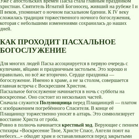
Уже с апостольских времён Пасха стала главным праздником
христиан. Святитель Игнатий Богоносец, живший на рубеже I и
II веков, упоминает о ночном пасхальном бдении. К IV веку
сложилась традиция торжественного ночного богослужения,
которая с небольшими изменениями сохранилась до наших
дней.
КАК ПРОХОДИТ ПАСХАЛЬНОЕ
БОГОСЛУЖЕНИЕ
Для многих людей Пасха ассоциируется в первую очередь с
куличами, яйцами и праздничным застольем. Это хорошо и
правильно, но всё же вторично. Сердце праздника —
богослужение. Именно в храме, а не за столом, совершается
главная встреча с Воскресшим Христом.
Пасхальное богослужение начинается в ночь с субботы на
воскресенье. Оно состоит из нескольких частей.
Сначала служится
Полунощница
перед Плащаницей — платом
с изображением погребённого Спасителя. В конце её
Плащаницу торжественно уносят в алтарь. Это символизирует
восстание Христа от гроба.
Ровно в полночь начинается
крестный ход
. Верующие с пением
стихиры «Воскресение Твое, Христе Спасе, Ангели поют на
небесех...» обходят храм и останавливаются перед закрытыми