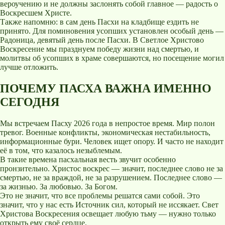
вероучению и не должны заслонять собой главное — радость о
Воскресшем Христе.
Также напомню: в сам день Пасхи на кладбище ездить не
принято. Для поминовения усопших установлен особый день —
Радоница, девятый день после Пасхи. В Светлое Христово
Воскресение мы празднуем победу жизни над смертью, и
молитвы об усопших в храме совершаются, но посещение могил
лучше отложить.
ПОЧЕМУ ПАСХА ВАЖНА ИМЕННО
СЕГОДНЯ
Мы встречаем Пасху 2026 года в непростое время. Мир полон
тревог. Военные конфликты, экономическая нестабильность,
информационные бури. Человек ищет опору. И часто не находит
её в том, что казалось незыблемым.
В такие времена пасхальная весть звучит особенно
пронзительно. Христос воскрес — значит, последнее слово не за
смертью, не за враждой, не за разрушением. Последнее слово —
за жизнью. За любовью. За Богом.
Это не значит, что все проблемы решатся сами собой. Это
значит, что у нас есть Источник сил, который не иссякает. Свет
Христова Воскресения освещает любую тьму — нужно только
открыть ему своё сердце.