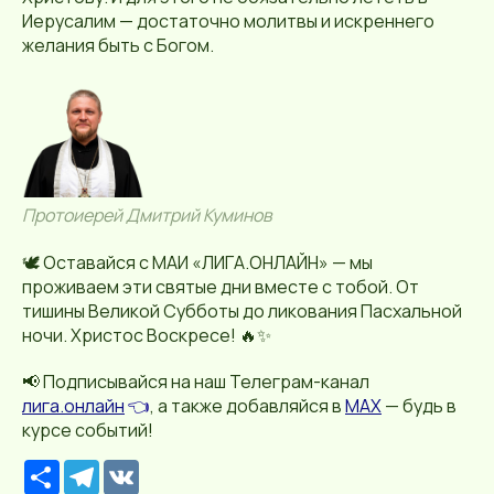
Иерусалим — достаточно молитвы и искреннего
желания быть с Богом.
Протоиерей Дмитрий Куминов
🕊️ Оставайся с МАИ «ЛИГА.ОНЛАЙН» — мы
проживаем эти святые дни вместе с тобой. От
тишины Великой Субботы до ликования Пасхальной
ночи. Христос Воскресе! 🔥✨
📢 Подписывайся на наш Телеграм-канал
лига.онлайн
👈
, а также добавляйся в
MAX
— будь в
курсе событий!
Р
T
V
е
e
K