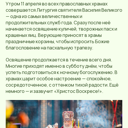
Утром 11 апреля во всех православных храмах
совершается Литургия святителя Василия Великого
— одна из самых величественных и
продолжительных служб года. Сразу после неё
начинается освящение куличей, творожных пасх и
крашеных яиц. Верующие приносят в храмы
праздничные корзины, чтобы испросить Божие
благословение на пасхальную трапезу.
Освящение продолжается в течение всего дня.
Многие приходят именно в субботу днём, чтобы
успеть подготовиться к ночному богослужению. В
храмах царит особое настроение — спокойное,
сосредоточенное, с оттенком тихой радости. Ещё
немного — и зазвучит «Христос Воскресе!».