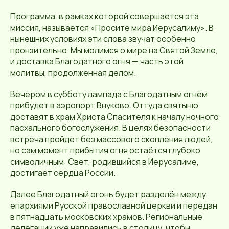
Программа, в рамках которой совершается эта
миссия, называется «Просите мира Иерусалиму». В
нынешних условиях эти слова звучат особенно
пронзительно. Мы молимся о мире на Святой Земле,
и доставка Благодатного огня — часть этой
молитвы, продолженная делом.
Вечером в субботу лампада с Благодатным огнём
прибудет в аэропорт Внуково. Оттуда святыню
доставят в храм Христа Спасителя к началу ночного
пасхального богослужения. В целях безопасности
встреча пройдёт без массового скопления людей,
но сам момент прибытия огня остаётся глубоко
символичным: Свет, родившийся в Иерусалиме,
достигает сердца России.
Далее Благодатный огонь будет разделён между
епархиями Русской православной церкви и передан
в пятнадцать московских храмов. Региональные
делегации уже направились в столицу, чтобы