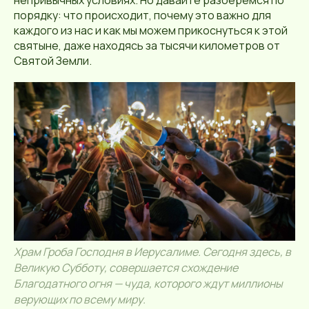
непривычных условиях. Но давайте разберёмся по
порядку: что происходит, почему это важно для
каждого из нас и как мы можем прикоснуться к этой
святыне, даже находясь за тысячи километров от
Святой Земли.
Храм Гроба Господня в Иерусалиме. Сегодня здесь, в
Великую Субботу, совершается схождение
Благодатного огня — чуда, которого ждут миллионы
верующих по всему миру.