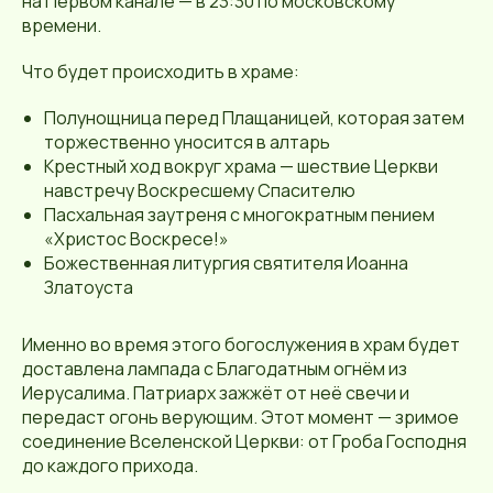
на Первом канале — в 23:30 по московскому
времени.
Что будет происходить в храме:
Полунощница перед Плащаницей, которая затем
торжественно уносится в алтарь
Крестный ход вокруг храма — шествие Церкви
навстречу Воскресшему Спасителю
Пасхальная заутреня с многократным пением
«Христос Воскресе!»
Божественная литургия святителя Иоанна
Златоуста
Именно во время этого богослужения в храм будет
доставлена лампада с Благодатным огнём из
Иерусалима. Патриарх зажжёт от неё свечи и
передаст огонь верующим. Этот момент — зримое
соединение Вселенской Церкви: от Гроба Господня
до каждого прихода.