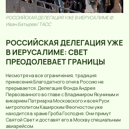
РОССИЙСКАЯ ДЕЛЕГАЦИЯ УЖЕ В ИЕРУСАЛИМЕ ©
Иван Батырев/ ТАСС
РОССИЙСКАЯ ДЕЛЕГАЦИЯ УЖЕ
В ИЕРУСАЛИМЕ: СВЕТ
ПРЕОДОЛЕВАЕТ ГРАНИЦЫ
Несмотря на все ограничения, традиция
принесения Благодатного огня в Россию не
прерывается. Делегация Фонда Андрея
Первозванного во главе с Владимиром Якуниным и
викарием Патриарха Московского и всея Руси
митрополитом Каширским Феогностом уже
находится в храме Гроба Господня. Они примут
Святой Свет и доставят его в Москву специальным
авиарейсом.