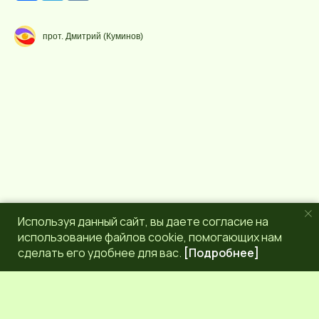
с
l
у
e
р
g
прот. Дмитрий (Куминов)
с
r
a
m
Используя данный сайт, вы даете согласие на
использование файлов cookie, помогающих нам
сделать его удобнее для вас.
[Подробнее]