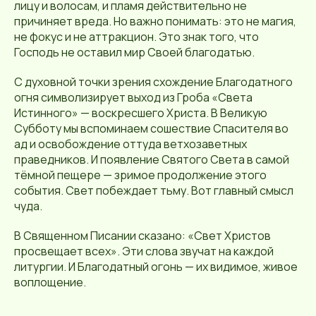
лицу и волосам, и пламя действительно не
причиняет вреда. Но важно понимать: это не магия,
не фокус и не аттракцион. Это знак того, что
Господь не оставил мир Своей благодатью.
С духовной точки зрения схождение Благодатного
огня символизирует выход из Гроба «Света
Истинного» — воскресшего Христа. В Великую
Субботу мы вспоминаем сошествие Спасителя во
ад и освобождение оттуда ветхозаветных
праведников. И появление Святого Света в самой
тёмной пещере — зримое продолжение этого
события. Свет побеждает тьму. Вот главный смысл
чуда.
В Священном Писании сказано: «Свет Христов
просвещает всех». Эти слова звучат на каждой
литургии. И Благодатный огонь — их видимое, живое
воплощение.