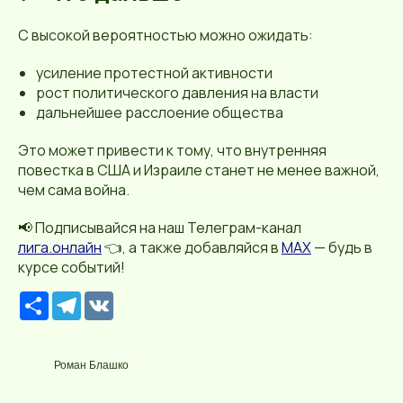
С высокой вероятностью можно ожидать:
усиление протестной активности
рост политического давления на власти
дальнейшее расслоение общества
Это может привести к тому, что внутренняя
повестка в США и Израиле станет не менее важной,
чем сама война.
📢 Подписывайся на наш Телеграм-канал
лига.онлайн
👈, а также добавляйся в
MAX
— будь в
курсе событий!
Р
T
V
е
e
K
с
l
у
e
р
g
Роман Блашко
с
r
a
m