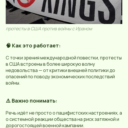
протесты в США против войны с Ираном
🧠 Как это работает:
С точки зрения международной повестки, протесты
в США встроены в более широкую волну
недовольства — от критики внешней политики до
опасений по поводу экономических последствий
войны.
⚠️ Важно понимать:
Речь идёт не просто о пацифистских настроениях, а
о системной реакции общества на риск затяжной и
дорогостоящей военной кампании.