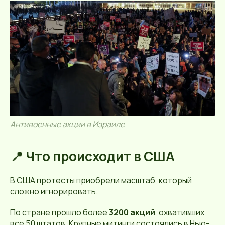
Антивоенные акции в Израиле
📍 Что происходит в США
В США протесты приобрели масштаб, который
сложно игнорировать.
По стране прошло более
3200 акций
, охвативших
все 50 штатов. Крупные митинги состоялись в Нью-