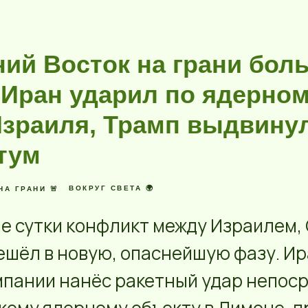
ний Восток на грани бол
 Иран ударил по ядерно
Израиля, Трамп выдвину
тум
ВОКРУГ СВЕТА 🌍
НА ГРАНИ 🚨
е сутки конфликт между Израилем,
шёл в новую, опаснейшую фазу. И
мпании нанёс ракетный удар непос