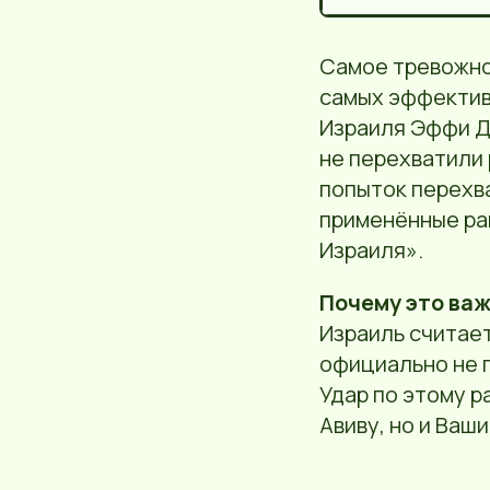
Самое тревожно
самых эффектив
Израиля Эффи Д
не перехватили
попыток перехва
применённые ра
Израиля».
Почему это важ
Израиль считае
официально не 
Удар по этому р
Авиву, но и Ваш