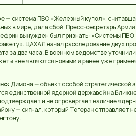
е — система ПВО «Железный купол», считавша
ных в мире, дала сбой. Пресс-секретарь Арми
ефрин вынужден был признать: «Системы ПВО 
 ракету». ЦАХАЛ начал расследование двух пр
та за два часа. В военном ведомстве уточнили
кеты «не являются новыми и ранее уже примен
но:
Димона — объект особой стратегической з
тся единственной ядерной державой на Ближне
подтверждает и не опровергает наличие ядерн
айону — сигнал, который Тегеран отправляет н
ингтону.