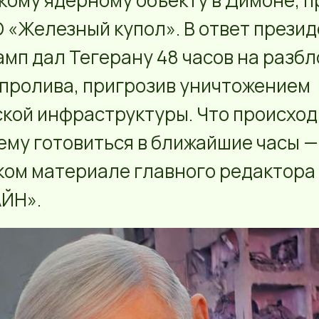
кому ядерному объекту в Димоне, 
 «Железный купол». В ответ прези
мп дал Тегерану 48 часов на разб
пролива, пригрозив уничтожением
кой инфраструктуры. Что происход
чему готовиться в ближайшие часы —
ком материале главного редактора
ЙН».