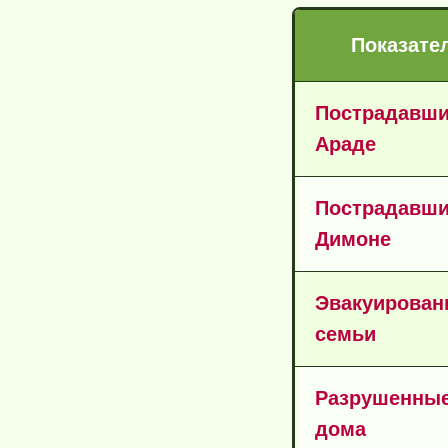
Показате
Пострадавши
Араде
Пострадавши
Димоне
Эвакуирован
семьи
Разрушенны
дома