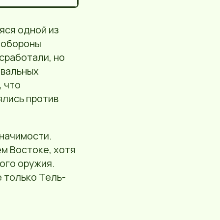
яся одной из
и обороны
сработали, но
овальных
, что
ялись против
начимости.
м Востоке, хотя
ого оружия.
е только Тель-