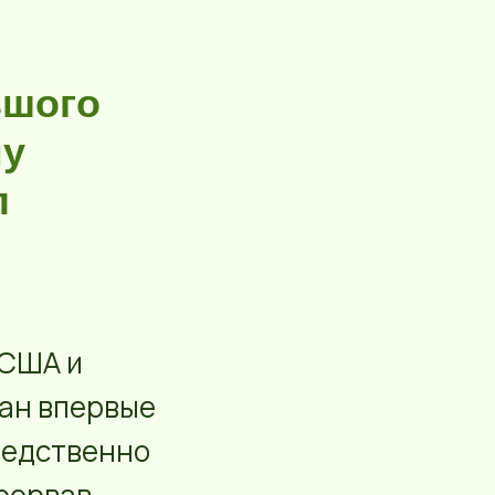
ьшого
му
л
 США и
ран впервые
редственно