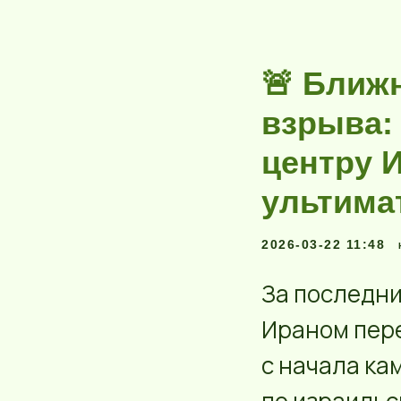
🚨 Ближ
взрыва:
центру 
ультима
2026-03-22 11:48
За последни
Ираном пере
с начала ка