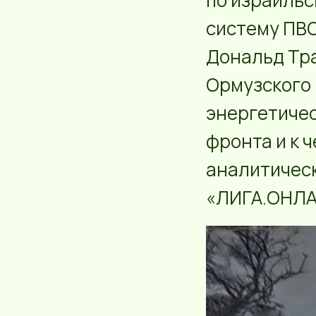
по израильс
систему ПВО
Дональд Тра
Ормузского 
энергетичес
фронта и к 
аналитичес
«ЛИГА.ОНЛА