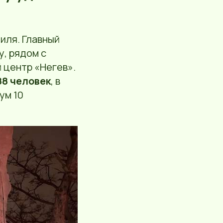
иля. Главный
, рядом с
 центр «Негев».
88 человек
, в
ум 10