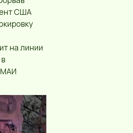
прорвав
дент США
локировку
ит на линии
 в
 МАИ