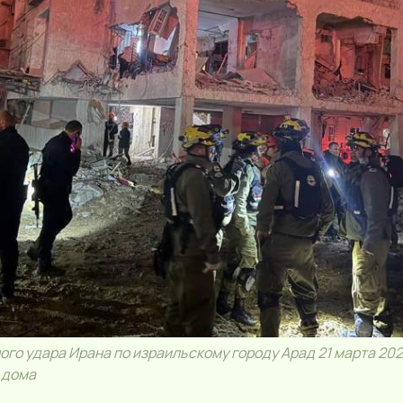
го удара Ирана по израильскому городу Арад 21 марта 202
 дома