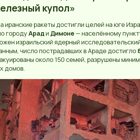
елезный купол»
а иранские ракеты достигли целей на юге Изра
по городу
Арад
и
Димоне
— населённому пункту
ожен израильский ядерный исследовательский
анным, число пострадавших в Араде достигло
вакуированы около 150 семей, разрушены миним
х домов.