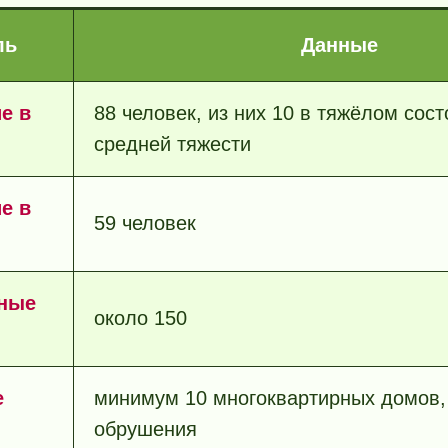
ль
Данные
е в
88 человек, из них 10 в тяжёлом сос
средней тяжести
е в
59 человек
ные
около 150
е
минимум 10 многоквартирных домов, 
обрушения