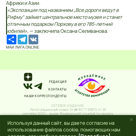
Африки и Азии.
«Экспозиция под названием „Все дороги ведут в
Рифму“ займет центральное место музея и станет
отличным подарком Порхову в его 785-летний
юбилей»,
— заключила Оксана Селиванова.
Ресурс
Telegram
VK
МАИ ЛИГА.ONLINE
РЕДАКЦИЯ
КОНТАКТЫ
НАШИ КОРРЕСПОНДЕНТЫ
СЕТЕВОЕ ИЗДАНИЕ.
Регистрационный номер Эл № ФС77-83872 от 30
сентября 2022 г. выдан Федеральной службой по надзору
в сфере связи, информационных технологий и массовых
Используя данный сайт, вы даете согласие на
коммуникаций (Роскомнадзор) 6+.
Учредитель: Общественное молодежное движение
использование файлов cookie, помогающих нам
Псковской области "ЛИГА МОЛОДЕЖИ"
ПОЛИТИКА