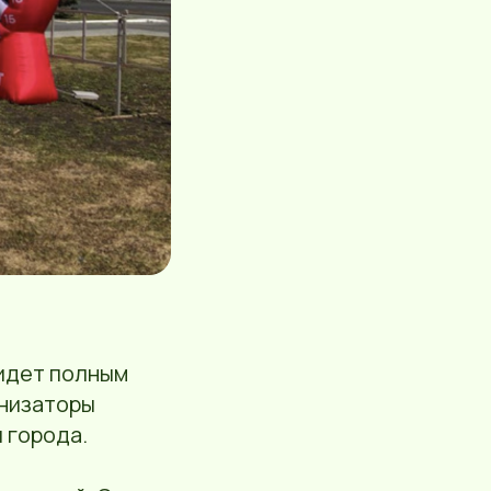
идет полным
анизаторы
я города.