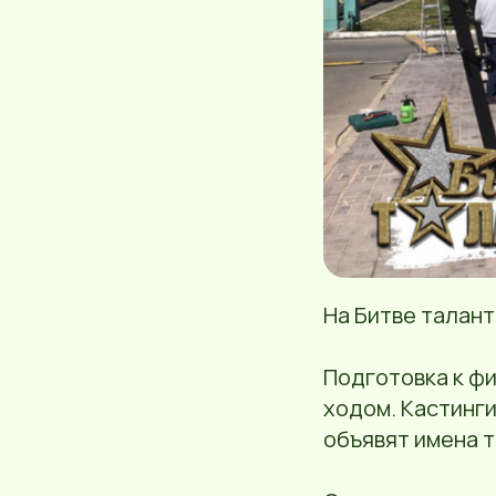
На Битве талант
Подготовка к фи
ходом. Кастинги
объявят имена т