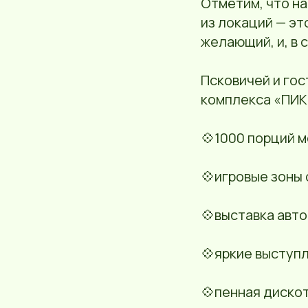
Отметим, что н
из локаций — эт
желающий, и, в 
Псковичей и гос
комплекса «ПИК
💠1000 порций 
💠игровые зоны 
💠выставка авт
💠яркие выступл
💠пенная дискот