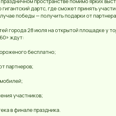
а праздничном пространстве помимо ярких выс
о гигантский дартс, где сможет принять участ
случае победы — получить подарки от партнер
тей города 28 июля на открытой площадке у т
60» ждут:
мороженого бесплатно;
от партнеров;
омобилей;
ения участников;
ека в финале праздника.