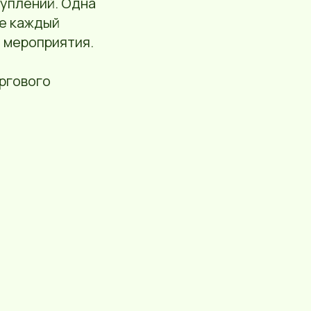
туплений. Одна
ие каждый
а мероприятия.
оргового