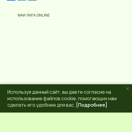
с
l
у
e
р
g
МАИ ЛИГА.ONLINE
с
r
a
m
Используя данный сайт, вы даете согласие на
использование файлов cookie, помогающих нам
сделать его удобнее для вас.
[Подробнее]
РЕДАКЦИЯ
КОНТАКТЫ