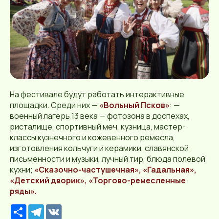
На фестивале будут работать интерактивные
площадки. Среди них —
«Вольный Псков»
: —
военный лагерь 13 века — фотозона в доспехах,
ристалище, спортивный меч, кузница, мастер-
классы кузнечного и кожевенного ремесла,
изготовления кольчуги и керамики, славянской
письменности и музыки, лучный тир, блюда полевой
кухни;
«Сказочно-частушечная», «Гадальная»,
«Детский дворик», «Торгово-ремесленные
ряды».
Р
T
V
е
e
K