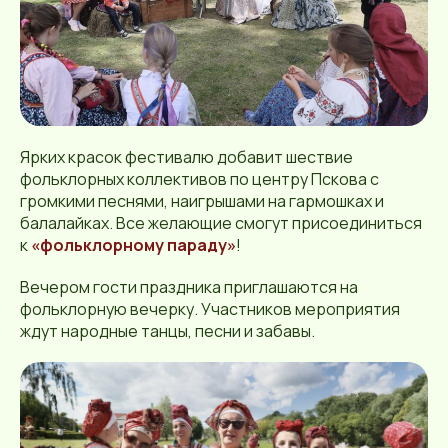
Ярких красок фестивалю добавит шествие
фольклорных коллективов по центру Пскова с
громкими песнями, наигрышами на гармошках и
балалайках. Все желающие смогут присоединиться
к
«фольклорному параду»
!
Вечером гости праздника приглашаются на
фольклорную вечерку. Участников мероприятия
ждут народные танцы, песни и забавы.