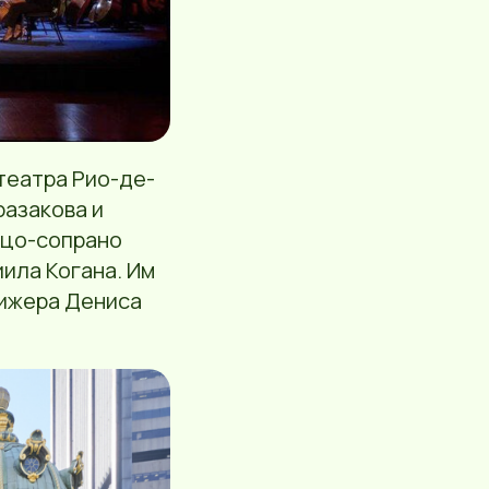
театра Рио-де-
азакова и
ццо-сопрано
ила Когана. Им
рижера Дениса