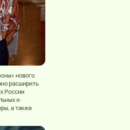
зоны» нового
нно расширить
ах России
льных и
ры, а также