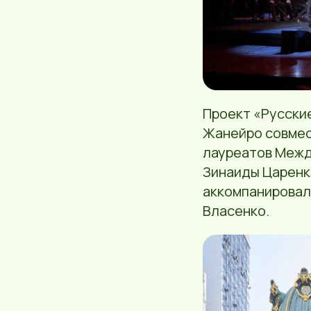
Проект «Русски
Жанейро совмес
лауреатов Межд
Зинаиды Царенко
аккомпанировал
Власенко.