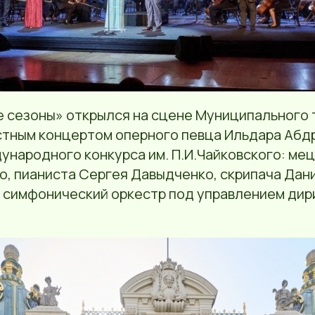
е сезоны» открылся на сцене Муниципального 
тным концертом оперного певца Ильдара Абдр
ународного конкурса им. П.И.Чайковского: ме
, пианиста Сергея Давыдченко, скрипача Дани
 симфонический оркестр под управлением ди