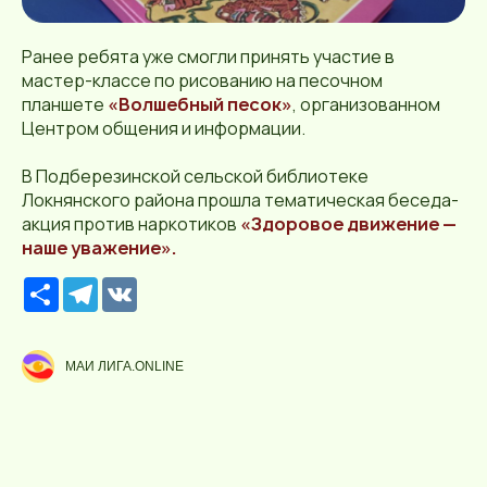
Ранее ребята уже смогли принять участие в
мастер-классе по рисованию на песочном
планшете
«Волшебный песок»
, организованном
Центром общения и информации.
В Подберезинской сельской библиотеке
Локнянского района прошла тематическая беседа-
акция против наркотиков
«Здоровое движение —
наше уважение».
Р
T
V
е
e
K
с
l
у
e
р
g
МАИ ЛИГА.ONLINE
с
r
a
m