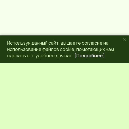
Используя данный сайт, вы даете согласие на
использование файлов cookie, помогающих нам
сделать его удобнее для вас.
[Подробнее]
РЕДАКЦИЯ
КОНТАКТЫ
НАШИ КОРРЕСПОНДЕНТЫ
СЕТЕВОЕ ИЗДАНИЕ.
Регистрационный номер Эл № ФС77-83872 от 30
сентября 2022 г. выдан Федеральной службой по надзору
в сфере связи, информационных технологий и массовых
коммуникаций (Роскомнадзор) 6+.
Учредитель: Общественное молодежное движение
Псковской области "ЛИГА МОЛОДЕЖИ"
ПОЛИТИКА