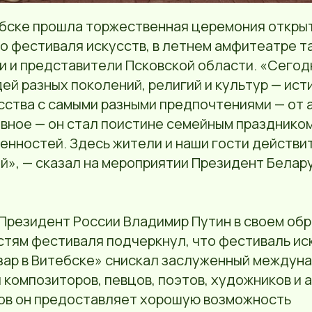
ебске прошла торжественная церемония откры
 фестиваля искусств, в летнем амфитеатре т
и и представители Псковской области. «Сегод
й разных поколений, религий и культур — ист
сства с самыми разными предпочтениями — от 
авное — он стал поистине семейным празднико
енностей. Здесь жители и наши гости действи
й», — сказал на мероприятии Президент Белар
 Президент России Владимир Путин в своем об
стям фестиваля подчеркнул, что фестиваль ис
зар в Витебске» снискал заслуженный междун
 композиторов, певцов, поэтов, художников и 
ов он предоставляет хорошую возможность