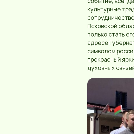
событие, всегда
культурные трад
сотрудничество
Псковской облас
только стать ег
адресе Губернат
символом росси
прекрасный ярк
духовных связе