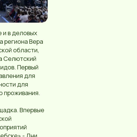
 и в деловых
а региона Вера
ской области,
ла Селютский
идов. Первый
авления для
ности для
о проживания.
щадка. Впервые
ской
роприятий
ебске» - Дни