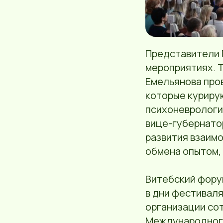
Представители П
мероприятиях. Т
Емельянова про
которые куриру
психоневрологи
вице-губернато
развития взаим
обмена опытом, 
Витебский фору
в дни фестивал
организации со
Международного