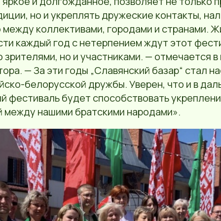
 яркое и долгожданное, позволяет не только 
иции, но и укреплять дружеские контакты, на
 между коллективами, городами и странами. 
ти каждый год с нетерпением ждут этот фести
о зрителями, но и участниками. — отмечается 
ора. — За эти годы „Славянский базар“ стал 
йско-белорусской дружбы. Уверен, что и в да
ий фестиваль будет способствовать укреплени
й между нашими братскими народами».