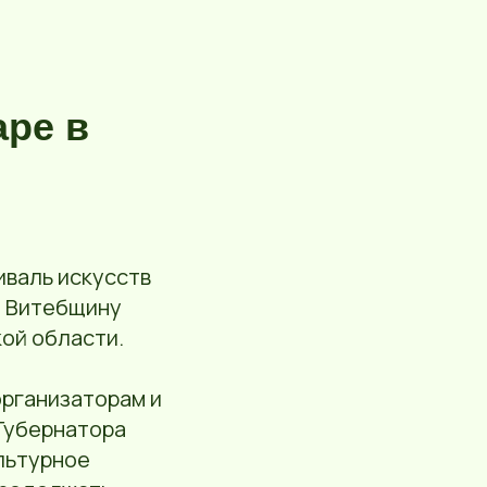
аре в
иваль искусств
а Витебщину
кой области.
организаторам и
Губернатора
льтурное