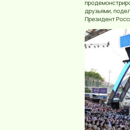
продемонстриро
друзьями, поде
Президент Росс