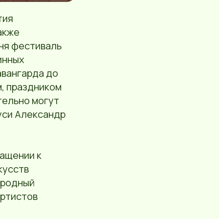
тия
акже
ня фестиваль
инных
авангарда до
м, праздником
тельно могут
уси Александр
ращении к
кусств
ародный
артистов