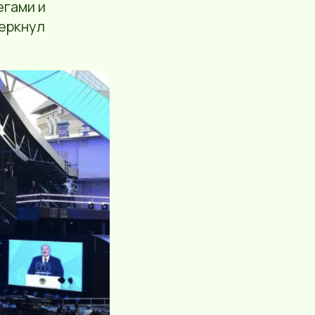
егами и
черкнул