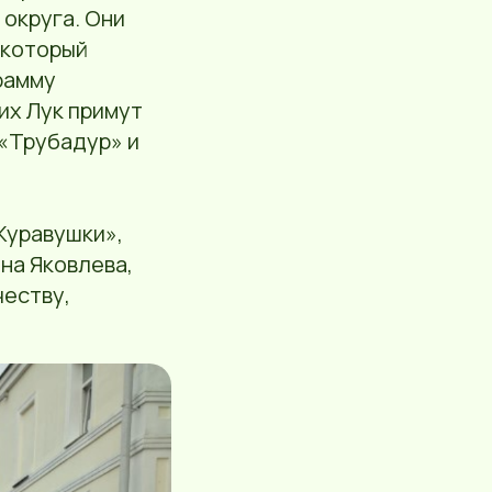
 округа. Они
 который
рамму
их Лук примут
«Трубадур» и
Журавушки»,
на Яковлева,
честву,