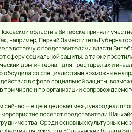
сковской области в Витебске приняли участие
ак, например, Первый Заместитель Губернатор
вела встречу с представителями власти Витеб
ют сферу социальной защиты, а также посети
ческий дом-интернат для престарелых и инвал
р обсудила со специалистами возможные напр
одействия в сфере социальной защиты, возмож
в том числе и по организации сопровождаемог
м сейчас — еще и деловая международная пло
я мероприятие посетят представители Шанхай
трудничества. Среди основных культурных ме
 фестиваля искусств «Славянский базар в Вит