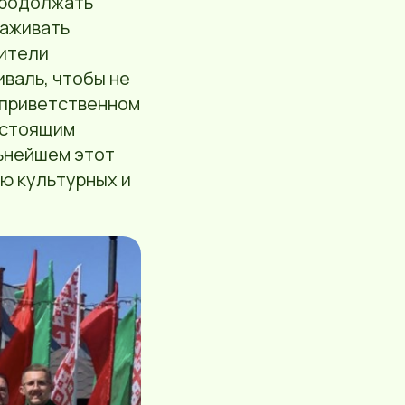
продолжать
лаживать
Жители
валь, чтобы не
в приветственном
настоящим
льнейшем этот
ю культурных и