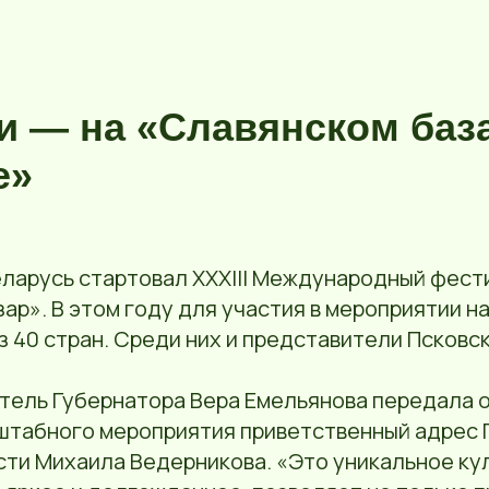
и — на «Славянском баз
е»
еларусь стартовал ХХXIII Международный фест
ар». В этом году для участия в мероприятии н
з 40 стран. Среди них и представители Псковс
тель Губернатора Вера Емельянова передала 
штабного мероприятия приветственный адрес 
сти Михаила Ведерникова. «Это уникальное ку