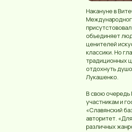
Накануне в Вит
Международного
присутстововал
объединяет люде
ценителей иску
классики. Но гл
традиционных ц
отдохнуть душо
Лукашенко.
В свою очередь
участникам и го
«Славянский ба
авторитет. «Для
различных жанр