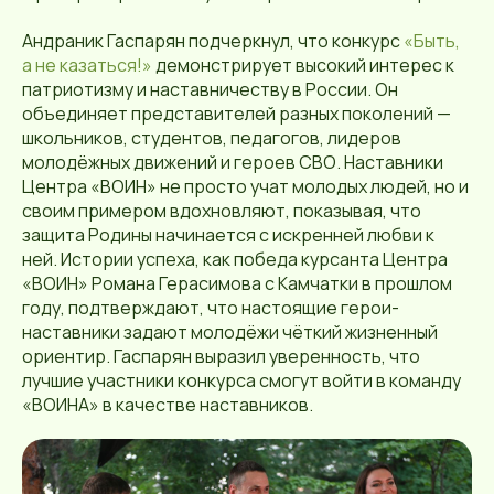
Андраник Гаспарян подчеркнул, что конкурс
«Быть,
а не казаться!»
демонстрирует высокий интерес к
патриотизму и наставничеству в России. Он
объединяет представителей разных поколений —
школьников, студентов, педагогов, лидеров
молодёжных движений и героев СВО. Наставники
Центра «ВОИН» не просто учат молодых людей, но и
своим примером вдохновляют, показывая, что
защита Родины начинается с искренней любви к
ней. Истории успеха, как победа курсанта Центра
«ВОИН» Романа Герасимова с Камчатки в прошлом
году, подтверждают, что настоящие герои-
наставники задают молодёжи чёткий жизненный
ориентир. Гаспарян выразил уверенность, что
лучшие участники конкурса смогут войти в команду
«ВОИНА» в качестве наставников.