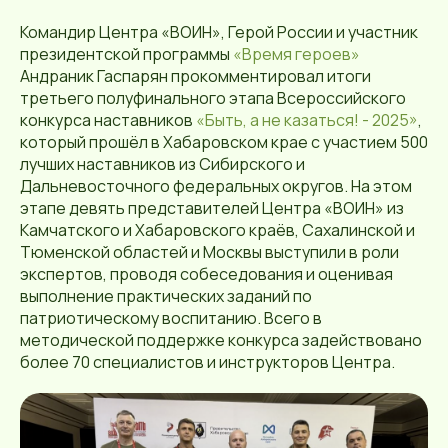
Командир Центра «ВОИН», Герой России и участник
президентской программы
«Время героев»
Андраник Гаспарян прокомментировал итоги
третьего полуфинального этапа Всероссийского
конкурса наставников
«Быть, а не казаться! - 2025»
,
который прошёл в Хабаровском крае с участием 500
лучших наставников из Сибирского и
Дальневосточного федеральных округов. На этом
этапе девять представителей Центра «ВОИН» из
Камчатского и Хабаровского краёв, Сахалинской и
Тюменской областей и Москвы выступили в роли
экспертов, проводя собеседования и оценивая
выполнение практических заданий по
патриотическому воспитанию. Всего в
методической поддержке конкурса задействовано
более 70 специалистов и инструкторов Центра.