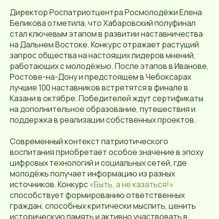
Директор Роспатриотцентра Росмолодёжи Елена
Беликова отметила, что Хабаровский полуфинал
стал ключевым этапом в развитии наставничества
на Дальнем Востоке. Конкурс отражает растущий
запрос общества на настоящих лидеров мнений,
работающих с молодёжью. После этапов в Иванове,
Ростове-на-Дону и предстоящем в Чебоксарах
лучшие 100 наставников встретятся в финале в
Казани в октябре. Победителей ждут сертификаты
на дополнительное образование, путешествия и
поддержка в реализации собственных проектов.
Современный контекст патриотического
воспитания приобретает особое значение в эпоху
цифровых технологий и социальных сетей, где
молодёжь получает информацию из разных
источников. Конкурс
«Быть, а не казаться!»
способствует формированию ответственных
граждан, способных критически мыслить, ценить
историческую память и активно участвовать в