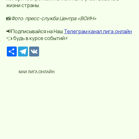
жизни страны.
📸
Фото: пресс-служба Центра «ВОИН»
📢Подписывайся на Наш
Телеграм канал лига.онлайн
👈 будь в курсе событий⚡️
Р
T
V
е
e
K
с
l
у
e
р
g
МАИ ЛИГА.ОНЛАЙН
с
r
a
m