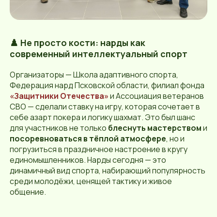
♟️ Не просто кости: нарды как
современный интеллектуальный спорт
Организаторы — Школа адаптивного спорта,
Федерация нард Псковской области, филиал фонда
«Защитники Отечества»
и Ассоциация ветеранов
СВО — сделали ставку на игру, которая сочетает в
себе азарт покера и логику шахмат. Это был шанс
для участников не только
блеснуть мастерством
и
посоревноваться в тёплой атмосфере
, но и
погрузиться в праздничное настроение в кругу
единомышленников. Нарды сегодня — это
динамичный вид спорта, набирающий популярность
среди молодёжи, ценящей тактику и живое
общение.