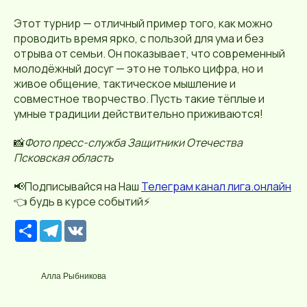
Этот турнир — отличный пример того, как можно
проводить время ярко, с пользой для ума и без
отрыва от семьи. Он показывает, что современный
молодёжный досуг — это не только цифра, но и
живое общение, тактическое мышление и
совместное творчество. Пусть такие тёплые и
умные традиции действительно приживаются!
📸
Фото пресс-служба Защитники Отечества
Псковская область
📢Подписывайся на Наш
Телеграм канал лига.онлайн
👈 будь в курсе событий⚡️
Р
T
V
е
e
K
с
l
у
e
р
g
Алла Рыбникова
с
r
a
m