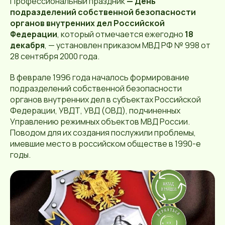
Профессиональный праздник
— День
подразделений собственной безопасности
органов внутренних дел Российской
Федерации
, который отмечается ежегодно
18
декабря
, — установлен приказом МВД РФ № 998 от
28 сентября 2000 года.
В феврале 1996 года началось формирование
подразделений собственной безопасности
органов внутренних дел в субъектах Российской
Федерации, УВДТ, УВД (ОВД), подчиненных
Управлению режимных объектов МВД России.
Поводом для их создания послужили проблемы,
имевшие место в российском обществе в 1990-е
годы.