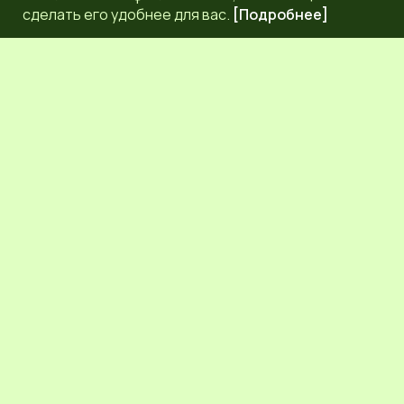
сделать его удобнее для вас.
[Подробнее]
РЕДАКЦИЯ
КОНТАКТЫ
НАШИ КОРРЕСПОНДЕНТЫ
СЕТЕВОЕ ИЗДАНИЕ.
Регистрационный номер Эл № ФС77-83872 от 30
сентября 2022 г. выдан Федеральной службой по надзору
в сфере связи, информационных технологий и массовых
коммуникаций (Роскомнадзор) 6+.
Учредитель: Общественное молодежное движение
Псковской области "ЛИГА МОЛОДЕЖИ"