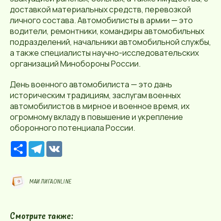
доставкой материальных средств, перевозкой
личного состава. Автомобилисты в армии — это
водители, ремонтники, командиры автомобильных
подразделений, начальники автомобильной службы,
а также специалисты научно-исследовательских
организаций Минобороны России.
День военного автомобилиста — это дань
историческим традициям, заслугам военных
автомобилистов в мирное и военное время, их
огромному вкладу в повышение и укрепление
оборонного потенциала России.
Р
T
V
е
e
K
с
l
у
e
р
g
МАИ ЛИГА.ONLINE
с
r
a
m
Смотрите также: