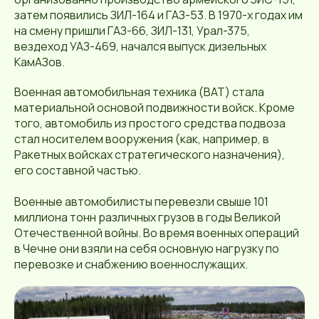
затем появились ЗИЛ-164 и ГАЗ-53. В 1970-х годах им
на смену пришли ГАЗ-66, ЗИЛ-131, Урал-375,
вездеход УАЗ-469, начался выпуск дизельных
КамАЗов.
Военная автомобильная техника (ВАТ) стала
материальной основой подвижности войск. Кроме
того, автомобиль из простого средства подвоза
стал носителем вооружения (как, например, в
Ракетных войсках стратегического назначения),
его составной частью.
Военные автомобилисты перевезли свыше 101
миллиона тонн различных грузов в годы Великой
Отечественной войны. Во время военных операций
в Чечне они взяли на себя основную нагрузку по
перевозке и снабжению военнослужащих.