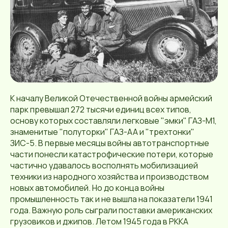
К началу Великой Отечественной войны армейский
парк превышал 272 тысячи единиц всех типов,
основу которых составляли легковые "эмки" ГАЗ-М1,
знаменитые "полуторки" ГАЗ-АА и "трехтонки"
ЗИС-5. В первые месяцы войны автотранспортные
части понесли катастрофические потери, которые
частично удавалось восполнять мобилизацией
техники из народного хозяйства и производством
новых автомобилей. Но до конца войны
промышленность так и не вышла на показатели 1941
года. Важную роль сыграли поставки американских
грузовиков и джипов. Летом 1945 года в РККА