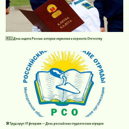
🇷🇺 День кадета России: история служения и верности Отечеству
🛠️ Труд крут: 17 февраля — День российских студенческих отрядов