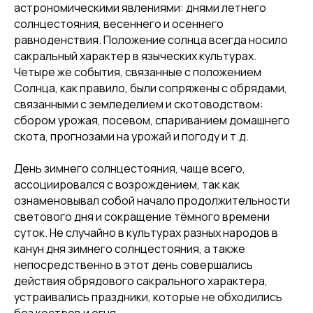
астрономическими явлениями: днями
летнего
солнцестояния
,
весеннего
и
осеннего
равноденствия. Положение солнца всегда носило
сакральный характер в языческих культурах.
Четыре же события, связанные с положением
Солнца, как правило, были сопряжены с обрядами,
связанными с земледелием и скотоводством:
сбором урожая, посевом, спариванием домашнего
скота, прогнозами на урожай и погоду и т.д.
День зимнего солнцестояния, чаще всего,
ассоциировался с возрождением, так как
ознаменовывал собой начало продолжительности
светового дня и сокращение тёмного времени
суток. Не случайно в культурах разных народов в
канун дня зимнего солнцестояния, а также
непосредственно в этот день совершались
действия обрядового сакрального характера,
устраивались праздники, которые не обходились