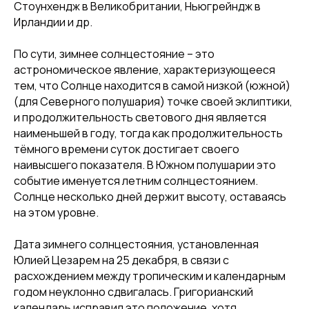
Стоунхендж в Великобритании, Ньюгрейндж в
Ирландии и др.
По сути, зимнее солнцестояние – это
астрономическое явление, характеризующееся
тем, что Солнце находится в самой низкой (южной)
(для Северного полушария) точке своей эклиптики,
и продолжительность светового дня является
наименьшей в году, тогда как продолжительность
тёмного времени суток достигает своего
наивысшего показателя. В Южном полушарии это
событие именуется летним солнцестоянием.
Солнце несколько дней держит высоту, оставаясь
на этом уровне.
Дата зимнего солнцестояния, установленная
Юлией Цезарем на 25 декабря, в связи с
расхождением между тропическим и календарным
годом неуклонно сдвигалась.
Григорианский
календарь
исправил это положение, хотя