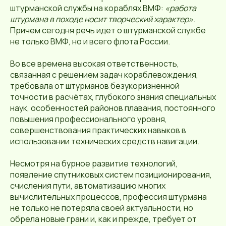
штурманской службы на кораблях ВМФ:
«работа
штурмана в походе носит творческий характер»
.
Причем сегодня речь идет о штурманской службе
не только ВМФ, но и всего флота России.
Во все времена высокая ответственность,
связанная с решением задач кораблевождения,
требовала от штурманов безукоризненной
точности в расчётах, глубокого знания специальных
наук, особенностей районов плавания, постоянного
повышения профессионального уровня,
совершенствования практических навыков в
использовании технических средств навигации.
Несмотря на бурное развитие технологий,
появление спутниковых систем позиционирования,
счисления пути, автоматизацию многих
вычислительных процессов, профессия штурмана
не только не потеряла своей актуальности, но
обрела новые грани и, как и прежде, требует от