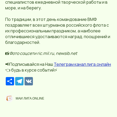
специалистов ежедневной творческой работы и в
море, и на берегу.
По традиции, в этот день командование ВМФ
поздравляет всех штурманов российского флота с
их профессиональным праздником, а наиболее
отличившиеся удостаиваются наград, поощрений и
благодарностей.
📸
Фото соцсети ric.mil.ru, newsib.net
📢Подписывайся на Наш
Телеграм канал лига.онлайн
👈 будь в курсе событий⚡️
Р
T
V
е
e
K
с
l
у
e
р
g
МАИ ЛИГА.ONLINE
с
r
a
m