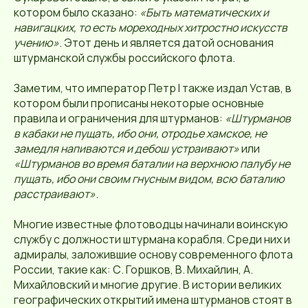
котором было сказано:
«Быть математических и
навигацких, то есть мореходных хитростно искусств
учению»
. Этот день и является датой основания
штурманской службы российского флота.
Заметим, что император Петр I также издал Устав, в
котором были прописаны некоторые основные
правила и ограничения для штурманов:
«Штурманов
в кабаки не пущать, ибо они, отродье хамское, не
замедля напиваются и дебош устраивают»
или
«Штурманов во время баталии на верхнюю палубу не
пущать, ибо они своим гнусным видом, всю баталию
расстраивают»
.
Многие известные флотоводцы начинали воинскую
службу с должности штурмана корабля. Среди них и
адмиралы, заложившие основу современного флота
России, такие как: С. Горшков, В. Михайлин, А.
Михайловский и многие другие. В истории великих
географических открытий имена штурманов стоят в