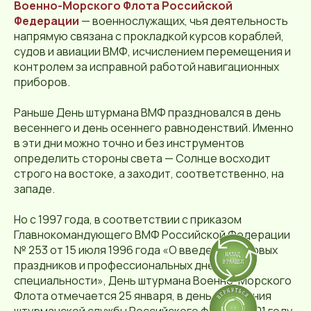
Военно-Морского Флота Российской
Федерации
— военнослужащих, чья деятельность
напрямую связана с прокладкой курсов кораблей,
судов и авиации ВМФ, исчислением перемещения и
контролем за исправной работой навигационных
приборов.
Раньше День штурмана ВМФ праздновался в день
весеннего и день осеннего равноденствий. Именно
в эти дни можно точно и без инструментов
определить стороны света — Солнце восходит
строго на востоке, а заходит, соответственно, на
западе.
Но с 1997 года, в соответствии с приказом
Главнокомандующего ВМФ Российской Федерации
№ 253 от 15 июля 1996 года «О введении годовых
праздников и профессиональных дней по
специальности», День штурмана Военно-Морского
Флота отмечается 25 января, в день основания