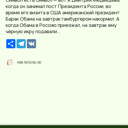
когда он занимал пост Президента России, во
время его визита в США американский президент
Барак Обама
на завтрак гамбургером накормил. А
когда Обама в Россию приезжал, на завтрак ему
чёрную икру подавали...
Р
T
V
е
e
K
с
l
у
e
р
g
МАИ ЛИГА.ONLINE
с
r
a
m