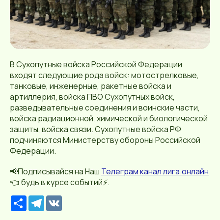
В Сухопутные войска Российской Федерации
входят следующие рода войск: мотострелковые,
танковые, инженерные, ракетные войска и
артиллерия, войска ПВО Сухопутных войск,
разведывательные соединения и воинские части,
войска радиационной, химической и биологической
защиты, войска связи. Сухопутные войска РФ
подчиняются Министерству обороны Российской
Федерации.
📢Подписывайся на Наш
Телеграм канал лига.онлайн
👈 будь в курсе событий⚡️.
Р
T
V
е
e
K
с
l