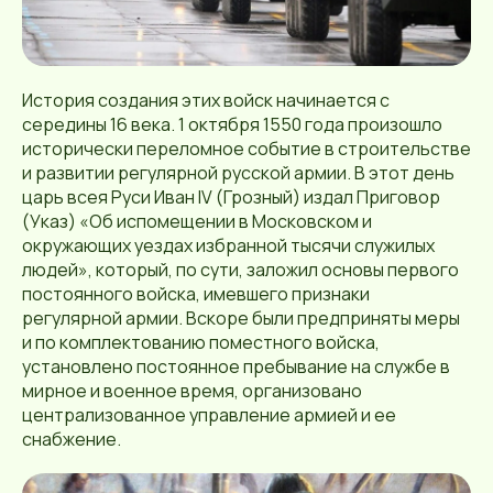
История создания этих войск начинается с
середины 16 века. 1 октября 1550 года произошло
исторически переломное событие в строительстве
и развитии регулярной русской армии. В этот день
царь всея Руси Иван IV (Грозный) издал Приговор
(Указ) «Об испомещении в Московском и
окружающих уездах избранной тысячи служилых
людей», который, по сути, заложил основы первого
постоянного войска, имевшего признаки
регулярной армии. Вскоре были предприняты меры
и по комплектованию поместного войска,
установлено постоянное пребывание на службе в
мирное и военное время, организовано
централизованное управление армией и ее
снабжение.