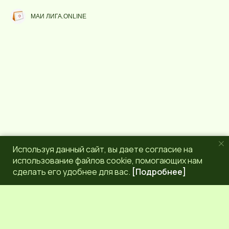
у
e
р
g
МАИ ЛИГА.ONLINE
с
r
a
m
Используя данный сайт, вы даете согласие на
использование файлов cookie, помогающих нам
сделать его удобнее для вас.
[Подробнее]