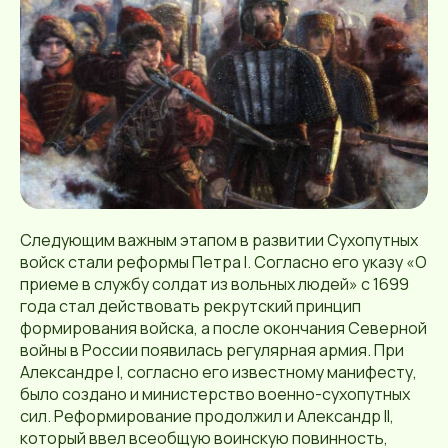
Следующим важным этапом в развитии Сухопутных
войск стали реформы Петра I. Согласно его указу «О
приеме в службу солдат из вольных людей» с 1699
года стал действовать рекрутский принцип
формирования войска, а после окончания Северной
войны в России появилась регулярная армия. При
Александре I, согласно его известному манифесту,
было создано и министерство военно-сухопутных
сил. Реформирование продолжил и Александр II,
который ввел всеобщую воинскую повинность,