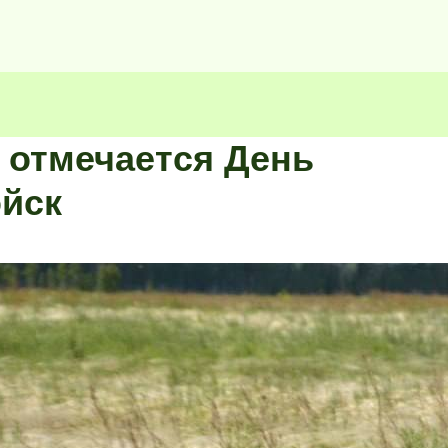
и отмечается День
йск