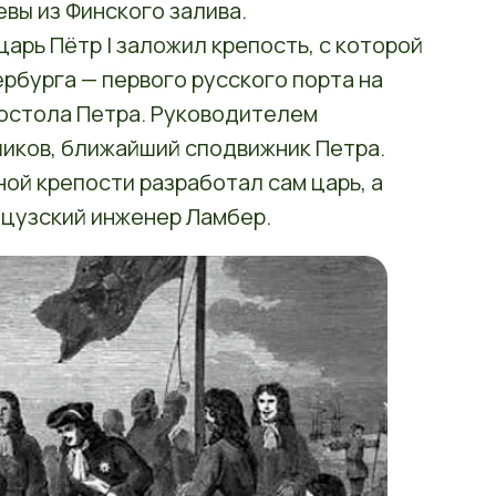
вы из Финского залива.
царь Пётр I заложил крепость, с которой
рбурга — первого русского порта на
апостола Петра. Руководителем
иков, ближайший сподвижник Петра.
ной крепости разработал сам царь, а
цузский инженер Ламбер.