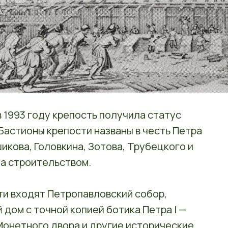
в 1993 году крепость получила статус
Бастионы крепости названы в честь Петра
икова, Головкина, Зотова, Трубецкого и
за строительством.
ти входят Петропавловский собор,
дом с точной копией ботика Петра I —
Монетного двора и другие исторические