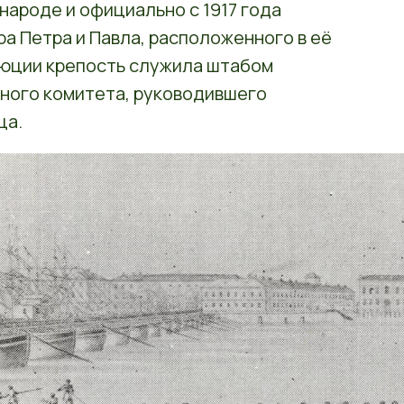
народе и официально с 1917 года
ра Петра и Павла, расположенного в её
люции крепость служила штабом
ного комитета, руководившего
ца.