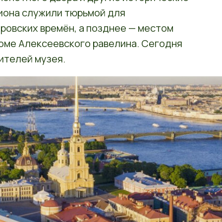
иона служили тюрьмой для
ровских времён, а позднее — местом
оме Алексеевского равелина. Сегодня
ителей музея.